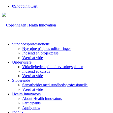
0
Shopping Cart
Sundhedsprofessionelle
Nye øjne på jeres udfordringer
Indsend en projektcase
Værd at vide
Undervisere
Virkeligheden på undervisningsplanen
Indsend et kursus
Værd at vide
Studerende
Samarbejdet med sundhedsprofessionelle
Værd at vide
Health Innovators
About Health Innovators
Participants
Apply now
Indblik