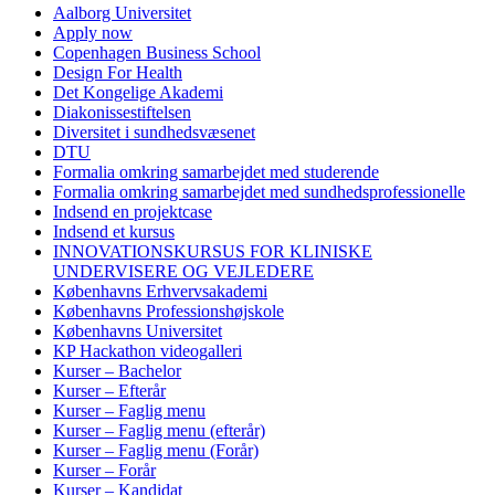
Aalborg Universitet
Apply now
Copenhagen Business School
Design For Health
Det Kongelige Akademi
Diakonissestiftelsen
Diversitet i sundhedsvæsenet
DTU
Formalia omkring samarbejdet med studerende
Formalia omkring samarbejdet med sundhedsprofessionelle
Indsend en projektcase
Indsend et kursus
INNOVATIONSKURSUS FOR KLINISKE
UNDERVISERE OG VEJLEDERE
Københavns Erhvervsakademi
Københavns Professionshøjskole
Københavns Universitet
KP Hackathon videogalleri
Kurser – Bachelor
Kurser – Efterår
Kurser – Faglig menu
Kurser – Faglig menu (efterår)
Kurser – Faglig menu (Forår)
Kurser – Forår
Kurser – Kandidat