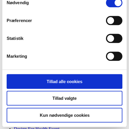
Nødvendig
Nye roller og ændring af arbejdsgange
Sådan beskriver I jeres projektcase
Sundhedsinnovation, der gør gavn
Tema: Covid-19
Præferencer
Vælg det rette afsæt for din projektcase
CHIs Årsberetning 2020-2021
CHIs Årsberetning 2022-2023
Statistik
Cobox
Events
Kontakt
Marketing
Ny teknologi, tests og værnemidler
Sådan bliver medicinsk udstyr CE-mærket
Mænds sundhed og adfærd – under corona
Sådan beskytter I jeres ide
SFI: Få hjælp af studerende
Tillad alle cookies
SFI: Hjælp en kliniker
Socialt udsatte
Studerende
Tryghed og mental sundhed
Tillad valgte
Sådan foregår et offentligt udbud
Undervisere
Finansiering og samarbejder
Kun nødvendige cookies
Offentligt tilskud til patienters medicin og udstyr
Sundhedsprofessionelle
Design For Health Event