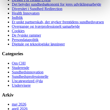
Det betyder sundhedsøkonomi for jeres udviklingsarbejde
Diversitet i Sundhed Redirection
Health Innovators
Indblik
Et unikt partnerskab, der styrker fremtidens sundhedsvæsen
Overgange og tværprofessionelt samarbejde
Cookies
De fysiske rammer
Persondatapolitik
Digitale og teknologiske løsninger
Categories
Om CHI
Studerende
Sundhedsinnovation
Sundhedsprofessionelle
Uncategorized @da
Undervisere
Arkiv
maj 2026
april 2026