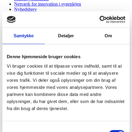
Netværk for innovation i sygeplejen
Nyhedsbrev
Participants
Publikationer
Spørgeskema: Vi vil gerne have dit perspektiv på
sundhedsinnovation!
Samtykke
Detaljer
Om
Tidligere kurser
Tidligere kurser
Tidligere projektcases
Værd at vide
Denne hjemmeside bruger cookies
Værd at vide
Værd at vide
Vi bruger cookies til at tilpasse vores indhold, samt til at
Vejen til det gode samarbejde
vise dig funktioner til sociale medier og til at analysere
Introduktion til medicinsk udstyr
Introduktion til medicinsk udstyr og CE-mærkning
vores trafik. Vi deler også oplysninger om din brug af
Krise, kommandoveje og kommunikation
vores hjemmeside med vores analysepartnere. Vores
Projektcases
partnere kan kombinere disse data med andre
Projektcases til Samarbejdet i sundhedssektoren
Sådan skaber du psykologisk trygge grupper
oplysninger, du har givet dem, eller som de har indsamlet
Sundhedsinnovation, der gør gavn
fra din brug af deres tjenester.
Vælg det rette samarbejde
CE-mærkning og risikoklasser
CHIP
Materialebank
Samtykkevalg
Materialebank revideret