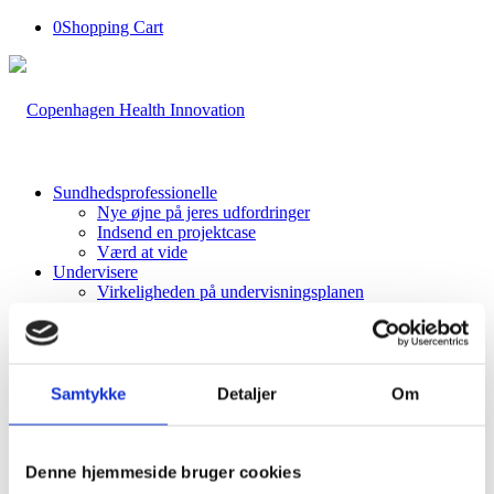
0
Shopping Cart
Sundhedsprofessionelle
Nye øjne på jeres udfordringer
Indsend en projektcase
Værd at vide
Undervisere
Virkeligheden på undervisningsplanen
Indsend et kursus
Værd at vide
Studerende
Samarbejdet med sundhedsprofessionelle
Værd at vide
Samtykke
Detaljer
Om
Health Innovators
About Health Innovators
Participants
Apply now
Denne hjemmeside bruger cookies
Indblik