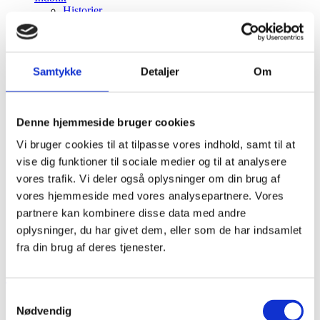
Historier
Publikationer
Nyhedsbrev
Materialebank
Events
Samtykke
Detaljer
Om
OM CHI
Kontakt
Hvorfor CHI?
CHIP
Denne hjemmeside bruger cookies
Menu
Menu
Vi bruger cookies til at tilpasse vores indhold, samt til at
vise dig funktioner til sociale medier og til at analysere
vores trafik. Vi deler også oplysninger om din brug af
vores hjemmeside med vores analysepartnere. Vores
partnere kan kombinere disse data med andre
oplysninger, du har givet dem, eller som de har indsamlet
fra din brug af deres tjenester.
Studerende som spejl: ”Det er en gave”
Samtykkevalg
Hos
Om CHI
Nødvendig
Læs mere