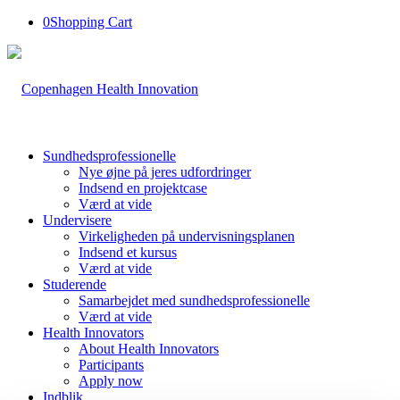
0
Shopping Cart
Sundhedsprofessionelle
Nye øjne på jeres udfordringer
Indsend en projektcase
Værd at vide
Undervisere
Virkeligheden på undervisningsplanen
Indsend et kursus
Værd at vide
Studerende
Samarbejdet med sundhedsprofessionelle
Værd at vide
Health Innovators
About Health Innovators
Participants
Apply now
Indblik