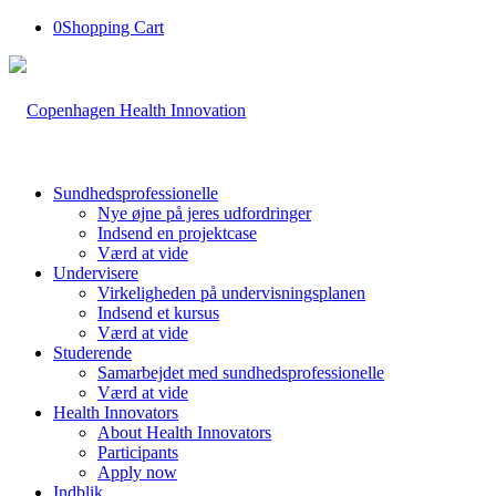
0
Shopping Cart
Sundhedsprofessionelle
Nye øjne på jeres udfordringer
Indsend en projektcase
Værd at vide
Undervisere
Virkeligheden på undervisningsplanen
Indsend et kursus
Værd at vide
Studerende
Samarbejdet med sundhedsprofessionelle
Værd at vide
Health Innovators
About Health Innovators
Participants
Apply now
Indblik