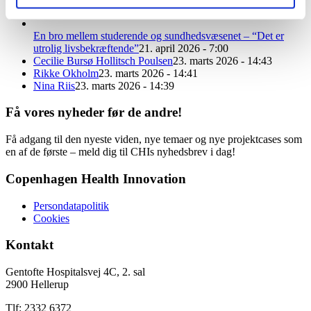
Studerende som spejl: ”Det er en gave”
12. maj 2026 - 1:00
En bro mellem studerende og sundhedsvæsenet – “Det er
utrolig livsbekræftende”
21. april 2026 - 7:00
Cecilie Bursø Hollitsch Poulsen
23. marts 2026 - 14:43
Rikke Okholm
23. marts 2026 - 14:41
Nina Riis
23. marts 2026 - 14:39
Få vores nyheder før de andre!
Få adgang til den nyeste viden, nye temaer og nye projektcases som
en af de første – meld dig til CHIs nyhedsbrev i dag!
Copenhagen Health Innovation
Persondatapolitik
Cookies
Kontakt
Gentofte Hospitalsvej 4C, 2. sal
2900 Hellerup
Tlf: 2332 6372