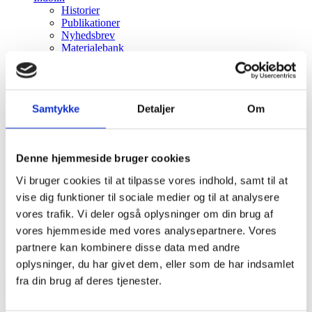
Historier
Publikationer
Nyhedsbrev
Materialebank
Events
OM CHI
Kontakt
Hvorfor CHI?
Samtykke
Detaljer
Om
CHIP
Menu
Menu
Denne hjemmeside bruger cookies
Vi bruger cookies til at tilpasse vores indhold, samt til at
vise dig funktioner til sociale medier og til at analysere
vores trafik. Vi deler også oplysninger om din brug af
vores hjemmeside med vores analysepartnere. Vores
partnere kan kombinere disse data med andre
oplysninger, du har givet dem, eller som de har indsamlet
Designstuderende var en kærkommen
fra din brug af deres tjenester.
forstyrrelse på Hvidovre Hospital