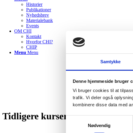
Historier
Publikationer
Nyhedsbrev
Materialebank
Events
OM CHI
Kontakt
Hvorfor CHI?
CHIP
Menu
Menu
Samtykke
Denne hjemmeside bruger c
Vi bruger cookies til at tilpas
trafik. Vi deler også oplysn
kombinere disse data med andr
Tidligere kurser
Samtykkevalg
Nødvendig