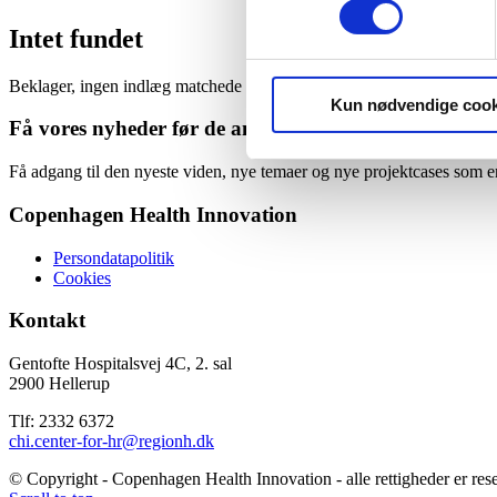
Intet fundet
Beklager, ingen indlæg matchede dine kriterier.
Kun nødvendige cook
Få vores nyheder før de andre!
Få adgang til den nyeste viden, nye temaer og nye projektcases som en
Copenhagen Health Innovation
Persondatapolitik
Cookies
Kontakt
Gentofte Hospitalsvej 4C, 2. sal
2900 Hellerup
Tlf: 2332 6372
chi.center-for-hr@regionh.dk
© Copyright - Copenhagen Health Innovation - alle rettigheder er rese