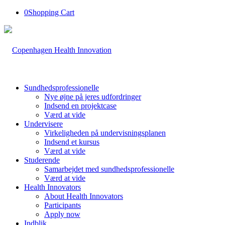
0
Shopping Cart
Sundhedsprofessionelle
Nye øjne på jeres udfordringer
Indsend en projektcase
Værd at vide
Undervisere
Virkeligheden på undervisningsplanen
Indsend et kursus
Værd at vide
Studerende
Samarbejdet med sundhedsprofessionelle
Værd at vide
Health Innovators
About Health Innovators
Participants
Apply now
Indblik