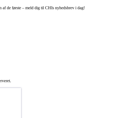
 af de første – meld dig til CHIs nyhedsbrev i dag!
rveret.
SE?
u en af de