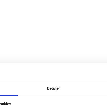
Detaljer
nceudvikling og læring om sundhed
ookies