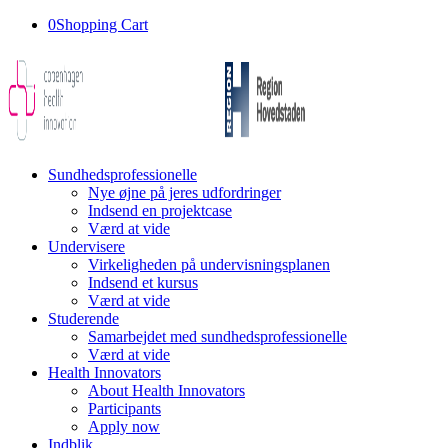
0
Shopping Cart
Sundhedsprofessionelle
Nye øjne på jeres udfordringer
Indsend en projektcase
Værd at vide
Undervisere
Virkeligheden på undervisningsplanen
Indsend et kursus
Værd at vide
Studerende
Samarbejdet med sundhedsprofessionelle
Værd at vide
Health Innovators
About Health Innovators
Participants
Apply now
Indblik