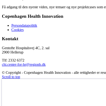
Få adgang til den nyeste viden, nye temaer og nye projektcases som en
Copenhagen Health Innovation
Persondatapolitik
Cookies
Kontakt
Gentofte Hospitalsvej 4C, 2. sal
2900 Hellerup
Tlf: 2332 6372
chi.center-for-hr@regionh.dk
© Copyright - Copenhagen Health Innovation - alle rettigheder er rese
Scroll to top
HVAD ER DEN NYE STORE SUNDHEDSOPFINDEL
Det læser du i vores nyhedsbrev!
Tilmeld dig nyhedsbrevet fra Copenhagen Health Innovation – så er d