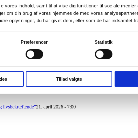
se vores indhold, samt til at vise dig funktioner til sociale medier
tenceudvikling og læring om sundhed. Til dette tema havde vi besøg 
inger om din brug af vores hjemmeside med vores analysepartner
n.
e oplysninger, du har givet dem, eller som de har indsamlet fra 
5/IMG_1101_cames_thumb.jpg
240
376
CHI
https://copenhagenhealthi
ny teknologi forbedre kompetenceudvikling og læring om sundhed
Præferencer
Statistik
 af de første – meld dig til CHIs nyhedsbrev i dag!
ies
Tillad valgte
25 - 10:05
g livsbekræftende”
21. april 2026 - 7:00