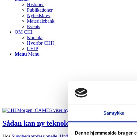
Historier
Publikationer
Nyhedsbrev
Materialebank
Events
OM CHI
Kontakt
Hvorfor CHI?
CHIP
Menu
Menu
Samtykke
Sådan kan ny teknologi forbedre kompete
Denne hjemmeside bruger c
Hos
Sundhedsprofessionelle
,
Undervisere