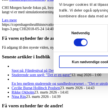
Vi bruger cookies til at tilpas
CHI Morgen havde fokus på, hvordan ny teknologi kan forbedre kompe
trafik. Vi deler også oplysn
langt vi er med simulationstræning, og hvad vi kan forvente i fremtide
kombinere disse data med andr
Læs mere
https://copenhagenhealthinnovation.dk/wp-content/uploads/2018/0
Samtykkevalg
logo-3.png
CHI
2018-05-24 14:40:36
2021-01-20 09:40:06
Sådan kan 
Nødvendig
Få vores nyheder før de andre!
Få adgang til den nyeste viden, nye temaer og nye projektcases som en
Seneste artikler i Indblik
Kun nødvendige cook
Spot på: Filmfestival på Det Kongelige Akademi
21. oktober 20
Studerende som spejl: ”Det er en gave”
12. maj 2026 - 1:00
En bro mellem studerende og sundhedsvæsenet – “Det er utroli
Cecilie Bursø Hollitsch Poulsen
23. marts 2026 - 14:43
Rikke Okholm
23. marts 2026 - 14:41
Nina Riis
23. marts 2026 - 14:39
Få vores nyheder før de andre!