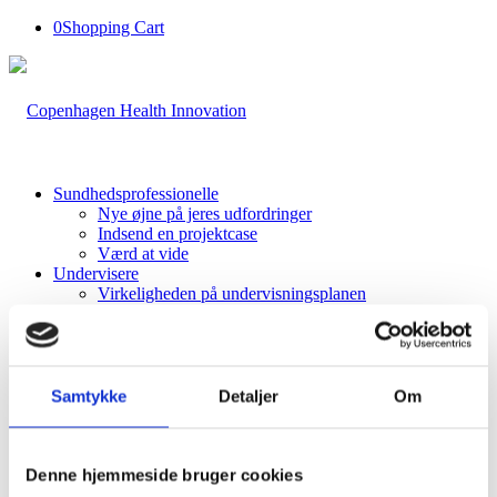
0
Shopping Cart
Sundhedsprofessionelle
Nye øjne på jeres udfordringer
Indsend en projektcase
Værd at vide
Undervisere
Virkeligheden på undervisningsplanen
Indsend et kursus
Værd at vide
Studerende
Samarbejdet med sundhedsprofessionelle
Værd at vide
Samtykke
Detaljer
Om
Health Innovators
About Health Innovators
Participants
Apply now
Denne hjemmeside bruger cookies
Indblik