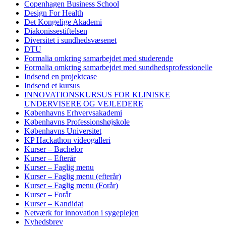
Copenhagen Business School
Design For Health
Det Kongelige Akademi
Diakonissestiftelsen
Diversitet i sundhedsvæsenet
DTU
Formalia omkring samarbejdet med studerende
Formalia omkring samarbejdet med sundhedsprofessionelle
Indsend en projektcase
Indsend et kursus
INNOVATIONSKURSUS FOR KLINISKE
UNDERVISERE OG VEJLEDERE
Københavns Erhvervsakademi
Københavns Professionshøjskole
Københavns Universitet
KP Hackathon videogalleri
Kurser – Bachelor
Kurser – Efterår
Kurser – Faglig menu
Kurser – Faglig menu (efterår)
Kurser – Faglig menu (Forår)
Kurser – Forår
Kurser – Kandidat
Netværk for innovation i sygeplejen
Nyhedsbrev