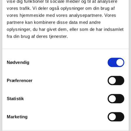
vise dig funktioner til sociale medier og til at analysere
Sundhedsinnovation, der gør gavn
vores trafik. Vi deler også oplysninger om din brug af
Tema: Covid-19
Vælg det rette afsæt for din projektcase
vores hjemmeside med vores analysepartnere. Vores
CHIs Årsberetning 2020-2021
partnere kan kombinere disse data med andre
CHIs Årsberetning 2022-2023
oplysninger, du har givet dem, eller som de har indsamlet
Cobox
Events
fra din brug af deres tjenester.
Kontakt
Ny teknologi, tests og værnemidler
Sådan bliver medicinsk udstyr CE-mærket
Mænds sundhed og adfærd – under corona
Samtykkevalg
Sådan beskytter I jeres ide
Nødvendig
SFI: Få hjælp af studerende
SFI: Hjælp en kliniker
Socialt udsatte
Præferencer
Studerende
Tryghed og mental sundhed
Sådan foregår et offentligt udbud
Undervisere
Statistik
Finansiering og samarbejder
Offentligt tilskud til patienters medicin og udstyr
Sundhedsprofessionelle
Marketing
Design For Health Event
Det betyder sundhedsøkonomi for jeres udviklingsarbejde
Diversitet i Sundhed Redirection