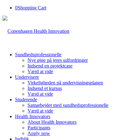
0
Shopping Cart
Sundhedsprofessionelle
Nye øjne på jeres udfordringer
Indsend en projektcase
Værd at vide
Undervisere
Virkeligheden på undervisningsplanen
Indsend et kursus
Værd at vide
Studerende
Samarbejdet med sundhedsprofessionelle
Værd at vide
Health Innovators
About Health Innovators
Participants
Apply now
Indblik