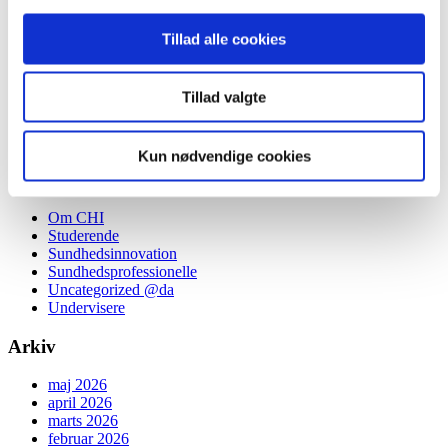
Health Innovators
Indblik
Tillad alle cookies
Et unikt partnerskab, der styrker fremtidens sundhedsvæsen
Overgange og tværprofessionelt samarbejde
Cookies
Tillad valgte
De fysiske rammer
Persondatapolitik
Digitale og teknologiske løsninger
Kun nødvendige cookies
Categories
Om CHI
Studerende
Sundhedsinnovation
Sundhedsprofessionelle
Uncategorized @da
Undervisere
Arkiv
maj 2026
april 2026
marts 2026
februar 2026