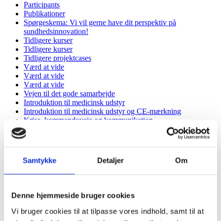
Participants
Publikationer
Spørgeskema: Vi vil gerne have dit perspektiv på
sundhedsinnovation!
Tidligere kurser
Tidligere kurser
Tidligere projektcases
Værd at vide
Værd at vide
Værd at vide
Vejen til det gode samarbejde
Introduktion til medicinsk udstyr
Introduktion til medicinsk udstyr og CE-mærkning
Krise, kommandoveje og kommunikation
Projektcases
Projektcases til Samarbejdet i sundhedssektoren
Sådan skaber du psykologisk trygge grupper
Sundhedsinnovation, der gør gavn
Samtykke
Detaljer
Om
Vælg det rette samarbejde
CE-mærkning og risikoklasser
CHIP
Materialebank
Denne hjemmeside bruger cookies
Materialebank revideret
Nye roller og ændring af arbejdsgange
Vi bruger cookies til at tilpasse vores indhold, samt til at
Sådan beskriver I jeres projektcase