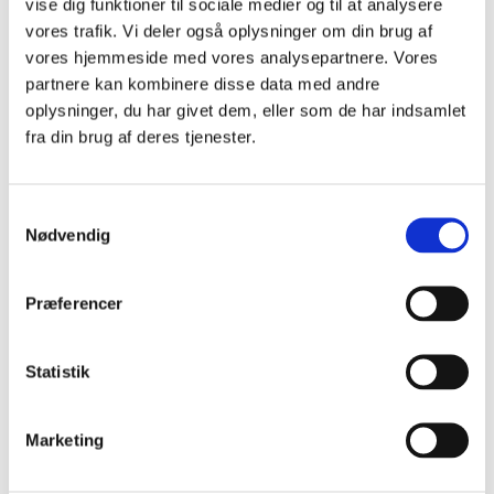
vise dig funktioner til sociale medier og til at analysere
Sundhedsinnovation, der gør gavn
vores trafik. Vi deler også oplysninger om din brug af
Tema: Covid-19
Vælg det rette afsæt for din projektcase
vores hjemmeside med vores analysepartnere. Vores
CHIs Årsberetning 2020-2021
partnere kan kombinere disse data med andre
CHIs Årsberetning 2022-2023
oplysninger, du har givet dem, eller som de har indsamlet
Cobox
Events
fra din brug af deres tjenester.
Kontakt
Ny teknologi, tests og værnemidler
Sådan bliver medicinsk udstyr CE-mærket
Mænds sundhed og adfærd – under corona
Samtykkevalg
Sådan beskytter I jeres ide
Nødvendig
SFI: Få hjælp af studerende
SFI: Hjælp en kliniker
Socialt udsatte
Præferencer
Studerende
Tryghed og mental sundhed
Sådan foregår et offentligt udbud
Undervisere
Statistik
Finansiering og samarbejder
Offentligt tilskud til patienters medicin og udstyr
Sundhedsprofessionelle
Marketing
Design For Health Event
Det betyder sundhedsøkonomi for jeres udviklingsarbejde
Diversitet i Sundhed Redirection