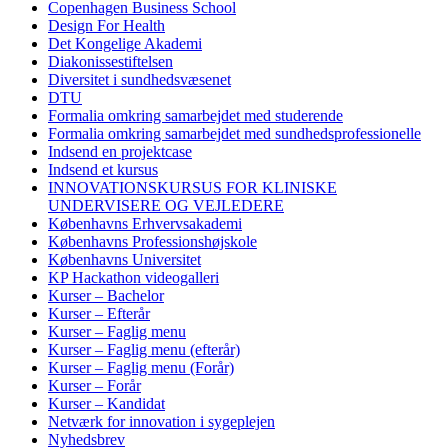
Copenhagen Business School
Design For Health
Det Kongelige Akademi
Diakonissestiftelsen
Diversitet i sundhedsvæsenet
DTU
Formalia omkring samarbejdet med studerende
Formalia omkring samarbejdet med sundhedsprofessionelle
Indsend en projektcase
Indsend et kursus
INNOVATIONSKURSUS FOR KLINISKE
UNDERVISERE OG VEJLEDERE
Københavns Erhvervsakademi
Københavns Professionshøjskole
Københavns Universitet
KP Hackathon videogalleri
Kurser – Bachelor
Kurser – Efterår
Kurser – Faglig menu
Kurser – Faglig menu (efterår)
Kurser – Faglig menu (Forår)
Kurser – Forår
Kurser – Kandidat
Netværk for innovation i sygeplejen
Nyhedsbrev