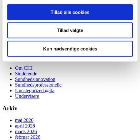
Health Innovators
Indblik
Tillad alle cookies
Et unikt partnerskab, der styrker fremtidens sundhedsvæsen
Overgange og tværprofessionelt samarbejde
Cookies
Tillad valgte
De fysiske rammer
Persondatapolitik
Digitale og teknologiske løsninger
Kun nødvendige cookies
Categories
Om CHI
Studerende
Sundhedsinnovation
Sundhedsprofessionelle
Uncategorized @da
Undervisere
Arkiv
maj 2026
april 2026
marts 2026
februar 2026