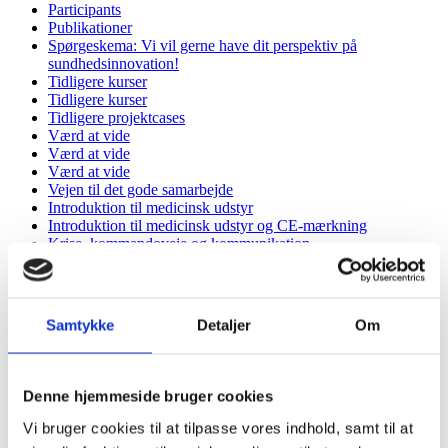
Participants
Publikationer
Spørgeskema: Vi vil gerne have dit perspektiv på
sundhedsinnovation!
Tidligere kurser
Tidligere kurser
Tidligere projektcases
Værd at vide
Værd at vide
Værd at vide
Vejen til det gode samarbejde
Introduktion til medicinsk udstyr
Introduktion til medicinsk udstyr og CE-mærkning
Krise, kommandoveje og kommunikation
Projektcases
Projektcases til Samarbejdet i sundhedssektoren
Sådan skaber du psykologisk trygge grupper
Sundhedsinnovation, der gør gavn
Samtykke
Detaljer
Om
Vælg det rette samarbejde
CE-mærkning og risikoklasser
CHIP
Materialebank
Denne hjemmeside bruger cookies
Materialebank revideret
Nye roller og ændring af arbejdsgange
Vi bruger cookies til at tilpasse vores indhold, samt til at
Sådan beskriver I jeres projektcase