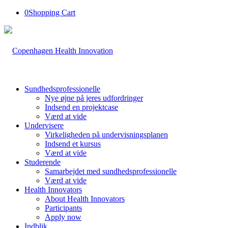
0
Shopping Cart
Sundhedsprofessionelle
Nye øjne på jeres udfordringer
Indsend en projektcase
Værd at vide
Undervisere
Virkeligheden på undervisningsplanen
Indsend et kursus
Værd at vide
Studerende
Samarbejdet med sundhedsprofessionelle
Værd at vide
Health Innovators
About Health Innovators
Participants
Apply now
Indblik