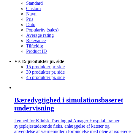
Standard
Custom
Navn
Pris
Dato
Popularity (sales)
Average rating
Relevance
Tilfældig
Product ID
Vis
15 produkter pr. side
15 produkter pr. side
30 produkter pr. side
45 produkter pr. side
Bæredygtighed i simulationsbaseret
undervisning
I enhed for Klinisk Træning på Amager Hospital, træner
sygeplejestuderende f.eks. anlæggelse af kateter og
anvendelse af værnemidler i forbindelse med pleje af isolerede