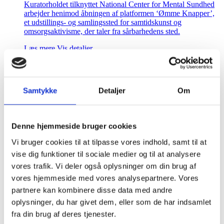
Kuratorholdet tilknyttet National Center for Mental Sundhed
arbejder henimod åbningen af platformen ‘Ømme Knapper’,
et udstillings- og samlingssted for samtidskunst og
omsorgsaktivisme, der taler fra sårbarhedens sted.
Læs mere
Vis detaljer
Smertebehandling af Stofbrugere
Samtykke
Detaljer
Om
Region Hovedstaden har i juni 2021 udgivet tre vejledninger
indenfor tilgangen til- og behandling af socialt udsatte
patienter, herunder en vejledning til smertebehandling, men
Denne hjemmeside bruger cookies
langt fra sundhedsprofessionelle følger den eller er bekendt
med den.
Vi bruger cookies til at tilpasse vores indhold, samt til at
Læs mere
Vis detaljer
vise dig funktioner til sociale medier og til at analysere
vores trafik. Vi deler også oplysninger om din brug af
vores hjemmeside med vores analysepartnere. Vores
Oxycodon
partnere kan kombinere disse data med andre
oplysninger, du har givet dem, eller som de har indsamlet
Casens formål er ud fra en socialfarmaceutisk vinkel at
beskrive de forskellige perspektiver på oxycodon og derved
fra din brug af deres tjenester.
opnå indblik i kompleksiteten omkring