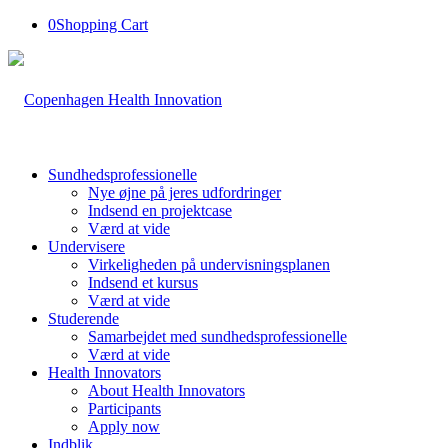
0
Shopping Cart
Sundhedsprofessionelle
Nye øjne på jeres udfordringer
Indsend en projektcase
Værd at vide
Undervisere
Virkeligheden på undervisningsplanen
Indsend et kursus
Værd at vide
Studerende
Samarbejdet med sundhedsprofessionelle
Værd at vide
Health Innovators
About Health Innovators
Participants
Apply now
Indblik