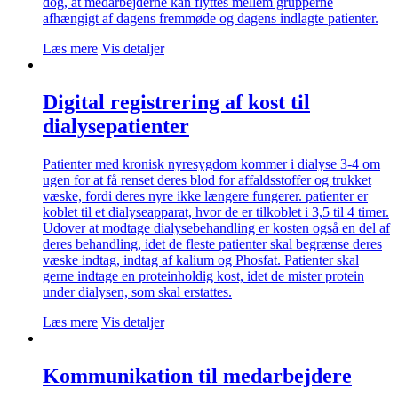
dog, at medarbejderne kan flyttes mellem grupperne
afhængigt af dagens fremmøde og dagens indlagte patienter.
Læs mere
Vis detaljer
Digital registrering af kost til
dialysepatienter
Patienter med kronisk nyresygdom kommer i dialyse 3-4 om
ugen for at få renset deres blod for affaldsstoffer og trukket
væske, fordi deres nyre ikke længere fungerer. patienter er
koblet til et dialyseapparat, hvor de er tilkoblet i 3,5 til 4 timer.
Udover at modtage dialysebehandling er kosten også en del af
deres behandling, idet de fleste patienter skal begrænse deres
væske indtag, indtag af kalium og Phosfat. Patienter skal
gerne indtage en proteinholdig kost, idet de mister protein
under dialysen, som skal erstattes.
Læs mere
Vis detaljer
Kommunikation til medarbejdere