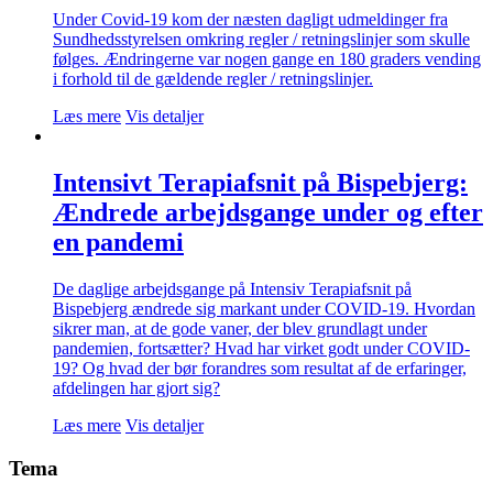
Under Covid-19 kom der næsten dagligt udmeldinger fra
Sundhedsstyrelsen omkring regler / retningslinjer som skulle
følges. Ændringerne var nogen gange en 180 graders vending
i forhold til de gældende regler / retningslinjer.
Læs mere
Vis detaljer
Intensivt Terapiafsnit på Bispebjerg:
Ændrede arbejdsgange under og efter
en pandemi
De daglige arbejdsgange på Intensiv Terapiafsnit på
Bispebjerg ændrede sig markant under COVID-19. Hvordan
sikrer man, at de gode vaner, der blev grundlagt under
pandemien, fortsætter? Hvad har virket godt under COVID-
19? Og hvad der bør forandres som resultat af de erfaringer,
afdelingen har gjort sig?
Læs mere
Vis detaljer
Tema