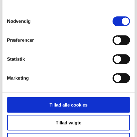
afhængighedsskabende lægemidler, som rækker ud over den
klassisk farmakologiske forståelsesramme.
Samtykkevalg
Læs mere
Vis detaljer
Nødvendig
LUKKET
Præferencer
Når borgere falder i egne hjem
Statistik
Der kan være mange årsager til at borger falder. Alkohol,
demens, svimmelhed, ting på gulvet som dørtrin og mange
Marketing
andre årsager. Ved forflytning af borger ifm. med fald, er der
desuden risiko for belastning og vrid i ryggen hos
sundhedsfaglige hjælpere i hjemmet. Der søges et
løsningsforslag, der støtter medarbejders arbejdsmiljø omkring
fald
Tillad alle cookies
Læs mere
Vis detaljer
Tillad valgte
Multifunktionelle fællesarealer på