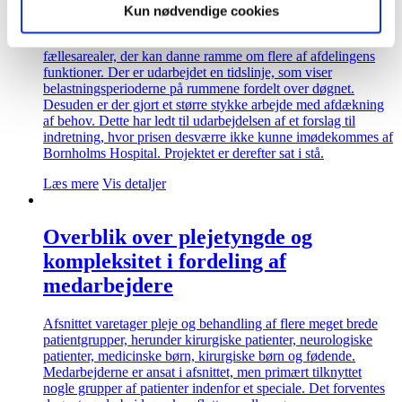
Bornholms Hospital
Kun nødvendige cookies
Der mangler på nuværende tidspunkt multifunktionelle
fællesarealer, der kan danne ramme om flere af afdelingens
funktioner. Der er udarbejdet en tidslinje, som viser
belastningsperioderne på rummene fordelt over døgnet.
Desuden er der gjort et større stykke arbejde med afdækning
af behov. Dette har ledt til udarbejdelsen af et forslag til
indretning, hvor prisen desværre ikke kunne imødekommes af
Bornholms Hospital. Projektet er derefter sat i stå.
Læs mere
Vis detaljer
Overblik over plejetyngde og
kompleksitet i fordeling af
medarbejdere
Afsnittet varetager pleje og behandling af flere meget brede
patientgrupper, herunder kirurgiske patienter, neurologiske
patienter, medicinske børn, kirurgiske børn og fødende.
Medarbejderne er ansat i afsnittet, men primært tilknyttet
nogle grupper af patienter indenfor et speciale. Det forventes