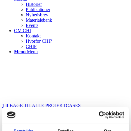
Historier
Publikationer
Nyhedsbrev
Materialebank
Events
OM CHI
Kontakt
Hvorfor CHI?
CHIP
Menu
Menu
TILBAGE TIL ALLE PROJEKTCASES
Når borgere falder i egne hjem