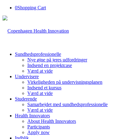
0
Shopping Cart
Sundhedsprofessionelle
Nye øjne på jeres udfordringer
Indsend en projektcase
Værd at vide
Undervisere
Virkeligheden på undervisningsplanen
Indsend et kursus
Værd at vide
Studerende
Samarbejdet med sundhedsprofessionelle
Værd at vide
Health Innovators
About Health Innovators
Participants
Apply now
Indblik