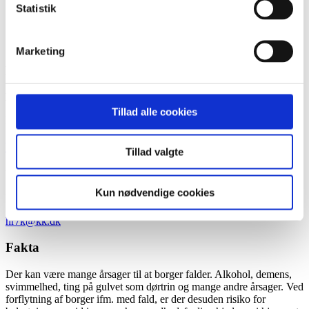
CURA (IBØs dokumentationssystem)
Statistik
Kan man udvikle nogle ”greb”, der giver
medarbejderne handlemuligheder ifm. med
borger falder
Marketing
Partnere
Københavns Kommune
Tillad alle cookies
Hjemmepleje/Hjemmesygepleje
Kontakt
Tillad valgte
Vanja Nørgaard
Kun nødvendige cookies
Konsulent
hr7k@kk.dk
Fakta
Der kan være mange årsager til at borger falder. Alkohol, demens,
svimmelhed, ting på gulvet som dørtrin og mange andre årsager. Ved
forflytning af borger ifm. med fald, er der desuden risiko for