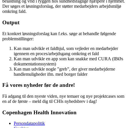
belastning og vrid i ryggen hos sundhedsfaglige hjælpere i hjemmet.
Der søges et løsningsforslag, der støtter medarbejders arbejdsmiljø
omkring fald.
Output
Et konkret løsningsforslag kan f.eks. søge at behandle følgende
problemstillinger:
Kan man udvikle et faldhjul, som vejleder en medarbejder
igennem en proces/arbejdsgang omkring et fald
Kan man udvikle en app som kan snakke med CURA (IBØs
dokumentationssystem)
Kan man udvikle nogle ”greb”, der giver medarbejderne
handlemuligheder ifm. med borger falder
Få vores nyheder før de andre!
Få adgang til den nyeste viden, nye temaer og nye projektcases som
en af de første – meld dig til CHIs nyhedsbrev i dag!
Copenhagen Health Innovation
Persondatapolitik