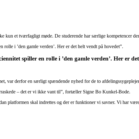
e kun et tværfagligt møde. De studerende har særlige kompetencer der
en rolle i ’den gamle verden’. Her er det helt vendt på hovedet”.
ennitet spiller en rolle i ’den gamle verden’. Her er de
t, var derfor en særligt spændende nyhed for de to afdelingssygeplejer
erraskede – det er vi ikke vant til”, fortæller Signe Bo Kunkel-Bode.
 platformen skal indrettes og der er funktioner vi savner. Vi har været 