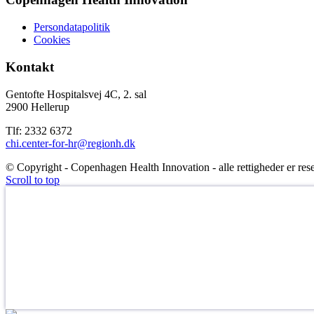
Persondatapolitik
Cookies
Kontakt
Gentofte Hospitalsvej 4C, 2. sal
2900 Hellerup
Tlf: 2332 6372
chi.center-for-hr@regionh.dk
© Copyright - Copenhagen Health Innovation - alle rettigheder er rese
Scroll to top
HVAD ER DEN NYE STORE SUNDHEDSOPFINDEL
Det læser du i vores nyhedsbrev!
Tilmeld dig nyhedsbrevet fra Copenhagen Health Innovation – så er d
første, der hører om alt det, der rykker inden for sundhedsinnovation
Hovedstaden.