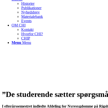
Historier
Publikationer
Nyhedsbrev
Materialebank
Events
OM CHI
Kontakt
Hvorfor CHI?
CHIP
Menu
Menu
”
De studerende sætter spørgsmåls
I efterårssemestret indledte Afdeling for Nyresygdomme på Rigs