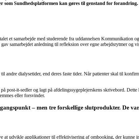
emer som Sundhedsplatformen kan gøres til genstand for forandring.
italet et samarbejde med studerende fra uddannelsen Kommunikation og
gav samarbejdet anledning til refleksion over egne arbejdsrytmer og vi
il andre dialysetider, end deres faste tider. Når patienter skal til konfi
 på post-it-sedler og lagt på afdelingssygeplejerskens skrivebord. Dette 
lemmes eller forsvinder.
angspunkt – men tre forskellige slutprodukter. De v
e at udvikle applikationer til effektivisering af ombooking, der kunne 