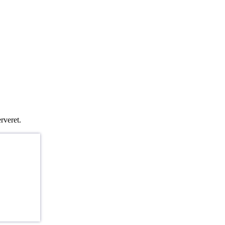
rveret.
SE?
u en af de
 i Region