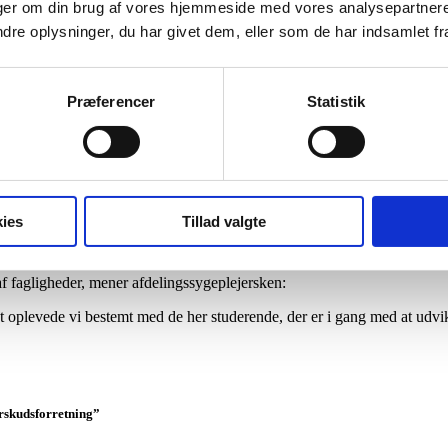
inger om din brug af vores hjemmeside med vores analysepartner
e oplysninger, du har givet dem, eller som de har indsamlet fra 
gen på afdelingen – har til gengæld fordret en særlig nysgerrighed, me
 De giver modspil til os og til den vanetankegang der er i så stor en inst
Præferencer
Statistik
tte er et skridt i den helt rigtige retning, mener Sarah Rytter:
ies
Tillad valgte
drømmescenariet, udfylder den applikation som de studerende har lavet vo
f fagligheder, mener afdelingssygeplejersken:
det oplevede vi bestemt med de her studerende, der er i gang med at udv
rskudsforretning
”