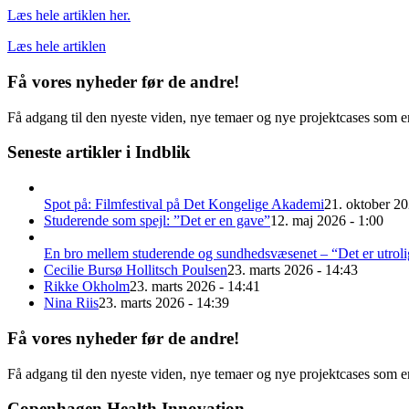
Læs hele artiklen her.
Læs hele artiklen
Få vores nyheder før de andre!
Få adgang til den nyeste viden, nye temaer og nye projektcases som en
Seneste artikler i Indblik
Spot på: Filmfestival på Det Kongelige Akademi
21. oktober 20
Studerende som spejl: ”Det er en gave”
12. maj 2026 - 1:00
En bro mellem studerende og sundhedsvæsenet – “Det er utroli
Cecilie Bursø Hollitsch Poulsen
23. marts 2026 - 14:43
Rikke Okholm
23. marts 2026 - 14:41
Nina Riis
23. marts 2026 - 14:39
Få vores nyheder før de andre!
Få adgang til den nyeste viden, nye temaer og nye projektcases som en
Copenhagen Health Innovation