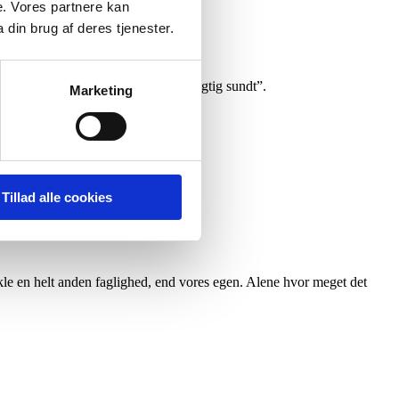
e. Vores partnere kan
din brug af deres tjenester.
ner afdelingssygeplejersken:
itution som vores. Det tror jeg er rigtig sundt”.
Marketing
Tillad alle cookies
res ønske godt”
ikle en helt anden faglighed, end vores egen. Alene hvor meget det