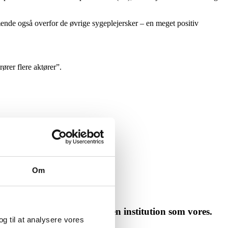
de også overfor de øvrige sygeplejersker – en meget positiv
rer flere aktører”.
Om
etankegang der er i så stor en institution som vores.
 og til at analysere vores