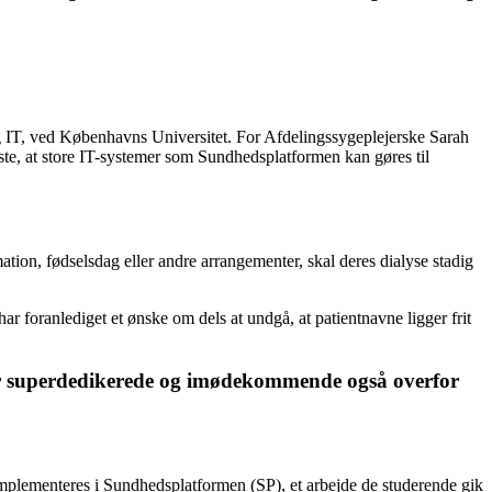
 IT, ved Københavns Universitet. For Afdelingssygeplejerske Sarah
ste, at store IT-systemer som Sundhedsplatformen kan gøres til
rmation, fødselsdag eller andre arrangementer, skal deres dialyse stadig
har foranlediget et ønske om dels at undgå, at patientnavne ligger frit
ar superdedikerede og imødekommende også overfor
implementeres i Sundhedsplatformen (SP), et arbejde de studerende gik