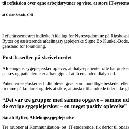
til refleksion over egne arbejdsrytmer og viste, at store IT-syst
af Oskar Schade, CHI
I efterårssemestret indledte Afdeling for Nyresygdomme på Rigshosp
Rytter og assisterende afdelingssygeplejerske Signe Bo Kunkel-Bode, 
genstand for forandring.
Post-It-sedler på skrivebordet
Afdelingens sygeplejersker oplever, at dialysepatienter ofte har ønsker t
passes og patienterne er afhængige af at få en anden dialysetid.
Patienternes ønsker er hidtil blevet givet som mundtlige beskeder eller
fremme på kontoret og dels at sikre, at ønsker til ændrede tider ikke g
“Det var tre grupper med samme opgave – samme udg
de øvrige sygeplejersker – en meget positiv oplevelse”
Sarah Rytter, Afdelingssygeplejerske
Tre grupper af Kommunikation- og IT-studerende, fik derfor til opgav