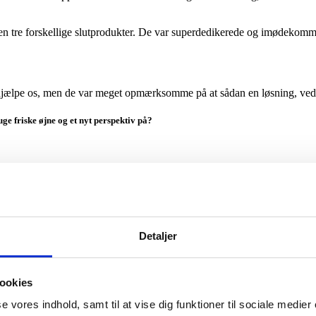
re forskellige slutprodukter. De var superdedikerede og imødekommen
 hjælpe os, men de var meget opmærksomme på at sådan en løsning, vedrø
ge friske øjne og et nyt perspektiv på?
orbundet med en vis fremmedhed, forklarer Sarah Rytter:
Detaljer
n ikke på samme måde.
 på et hospital”
ookies
tager for givet – De giver modspil til os og til den van
se vores indhold, samt til at vise dig funktioner til sociale medier