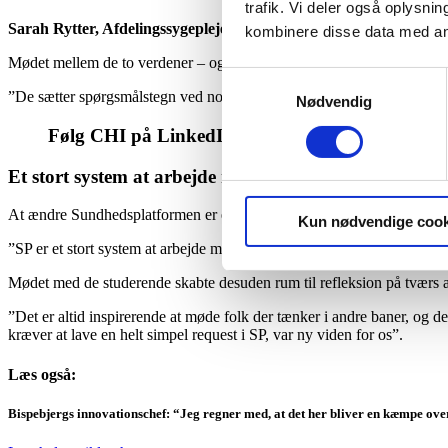
trafik. Vi deler også oplysn
Sarah Rytter, Afdelingssygeplejerske
kombinere disse data med andr
Mødet mellem de to verdener – og at de studerende ikke kender hverda
Samtykkevalg
”De sætter spørgsmålstegn ved nogle ting som vi andre tager for givet –
Nødvendig
Følg CHI på LinkedIn
Et stort system at arbejde med
At ændre Sundhedsplatformen er en stor opgave, men samarbejder som de
Kun nødvendige cook
”SP er et stort system at arbejde med, og selvom der er lang vej til 
Mødet med de studerende skabte desuden rum til refleksion på tværs a
”Det er altid inspirerende at møde folk der tænker i andre baner, og 
kræver at lave en helt simpel request i SP, var ny viden for os”.
Læs også:
Bispebjergs innovationschef:
“
Jeg regner med, at det her bliver en kæmpe ove