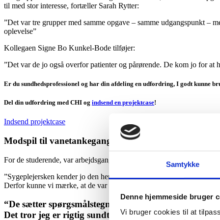
til med stor interesse, fortæller Sarah Rytter:
”Det var tre grupper med samme opgave – samme udgangspunkt – men t
oplevelse”
Kollegaen Signe Bo Kunkel-Bode tilføjer:
”Det var de jo også overfor patienter og pårørende. De kom jo for at
Er du sundhedsprofessionel og har din afdeling en udfordring, I godt kunne bru
Del din udfordring med CHI og
indsend en projektcase
!
Indsend projektcase
Modspil til vanetankegangen
For de studerende, var arbejdsgangen på et hospital imidlertid også f
Samtykke
”Sygeplejersken kender jo den her verden. De studerende kendte de
Derfor kunne vi mærke, at de var mere ydmyge over for at befinde sig
Denne hjemmeside bruger c
“De sætter spørgsmålstegn ved nogle ting som vi andre 
Vi bruger cookies til at tilpas
Det tror jeg er rigtig sundt”