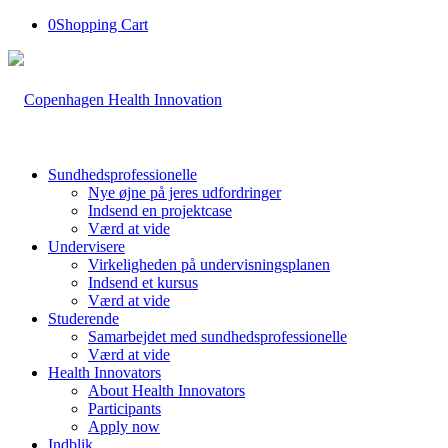
0
Shopping Cart
Sundhedsprofessionelle
Nye øjne på jeres udfordringer
Indsend en projektcase
Værd at vide
Undervisere
Virkeligheden på undervisningsplanen
Indsend et kursus
Værd at vide
Studerende
Samarbejdet med sundhedsprofessionelle
Værd at vide
Health Innovators
About Health Innovators
Participants
Apply now
Indblik