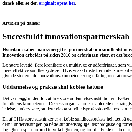
dansk eller se den
originalt opsat her
.
Artiklen på dansk:
Succesfuldt innovationspartnerska
Hvordan skaber man synergi i et partnerskab om sundhedsinnovati
Innovation arbejdet på siden 2016 og erfaringen viser, at det br
Længere levetid, flere kronikere og multisyge er udfordringer, som v
mere effektive sundhedsydelser. Hvis vi skal ruste fremtidens medarb
give de studerende innovations-kompetencer og erfaring med at omsætt
Uddannelse og praksis skal kobles tættere
Det var baggrunden for, at fire store uddannelsesinstitutioner i Købe
fremtidens kompetencer. De seks organisationer etablerede et strategi
ledelse, undervisere, studerende og sundhedsprofessionelle hos partne
En af CHIs store satsninger er at koble sundhedspraksis helt tæt på
dem i undervisningen på både sundhedsfaglige, teknologiske og forret
faglighed i spil i forhold til virkeligheden, og for at udvikle et åbe