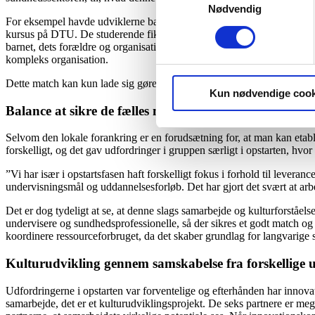
Nødvendig
For eksempel havde udviklerne bag det nye børnehospital i København,
kursus på DTU. De studerende fik lov til at være en hel dag på eksist
barnet, dets forældre og organisationen som helhed. BørneRiget fik en 
kompleks organisation.
Dette match kan kun lade sig gøre, fordi innovationskonsulenterne er dy
Kun nødvendige cook
Balance at sikre de fælles mål
Selvom den lokale forankring er en forudsætning for, at man kan etable
forskelligt, og det gav udfordringer i gruppen særligt i opstarten, hvor 
”Vi har især i opstartsfasen haft forskelligt fokus i forhold til levera
undervisningsmål og uddannelsesforløb. Det har gjort det svært at ar
Det er dog tydeligt at se, at denne slags samarbejde og kulturforståels
undervisere og sundhedsprofessionelle, så der sikres et godt match og
koordinere ressourceforbruget, da det skaber grundlag for langvarige s
Kulturudvikling gennem samskabelse fra forskellige
Udfordringerne i opstarten var forventelige og efterhånden har inno
samarbejde, det er et kulturudviklingsprojekt. De seks partnere er meg