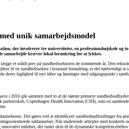
b med unik samarbejdsmodel
on, der involverer tre universiteter, en professionshøjskole og t
ede samarbejde kræver lokal forankring for at lykkes.
il lægge et solidt pres på sundhedssektoren de kommende år. Den teknol
ejdere til en sundhedssektor i konstant forandring, er det nødvendigt 
e deres faglighed til nye idéer og løsninger med udgangspunkt i samfu
nhavn i 2016 gik sammen med to af de største primære sundhedsudbydere 
sk partnerskab, Copenhagen Health Innovation (CHI), som en samlende or
rne.
 uddannelserne. Det gøres ved at identificere sundhedsudfordringer f
ningsorienterede uddannelser. Når studerende arbejder med konkrete udf
nt og innovativt mindset, der ruster dem til de dynamiske kompetencebeho