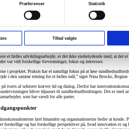
Præferencer
Statistik
 BørneRiget, brug for nye ideer til indretningen af fremtidens børneho
erende børneafdelinger for at indsamle empiri. Herefter udviklede de de
masse idéer med inspiration til den fremtidige udvikling og de studeren
bt forankrede i deres organisationer og har overblikket til at sikre, at 
ies
Tillad valgte
re et fælles udviklingsarbejde, er det ikke ensbetydende med, at det er 
der var vidt forskellige forventninger, fokus og interesser.
ncerne i projektet. Praksis har et naturligt fokus på at løse sundhedsudfo
bejde i den samme retning for et fælles mål,” siger Nina Brocks, Regio
e på tværs af sektorer kræver tid og dialog. Derfor har innovationskonsu
 undervisningen bliver tilpasset til sundhedsudfordringen. Det er med a
amarbejder, som har værdi for alle parter.
 udgangspunkter
vationskonsulenterne lært hinanden og organisationerne bedre at kende
et forskellige og har forskellige perspektiver på, hvad innovation er o