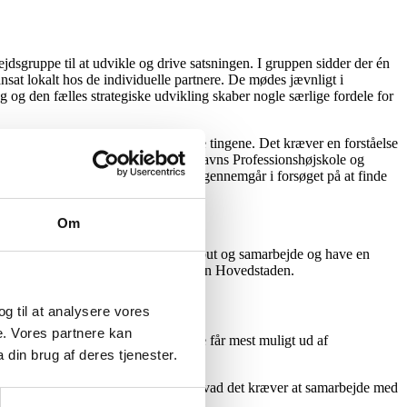
ejdsgruppe til at udvikle og drive satsningen. I gruppen sidder der én
nsat lokalt hos de individuelle partnere. De mødes jævnligt i
 og den fælles strategiske udvikling skaber nogle særlige fordele for
 Det handler ikke bare om at forbinde tingene. Det kræver en forståelse
nnovationskonsulenter på hhv. Københavns Professionshøjskole og
tionsprocessen, som de studerende gennemgår i forsøget på at finde
Om
. Man skal kende værdien af både output og samarbejde og have en
sis,” fortæller Nina Brocks fra Region Hovedstaden.
 og til at analysere vores
e. Vores partnere kan
ngsstiller, underviser og studerende får mest muligt ud af
din brug af deres tjenester.
mulighederne og begrænsningerne: fra, hvad det kræver at samarbejde med