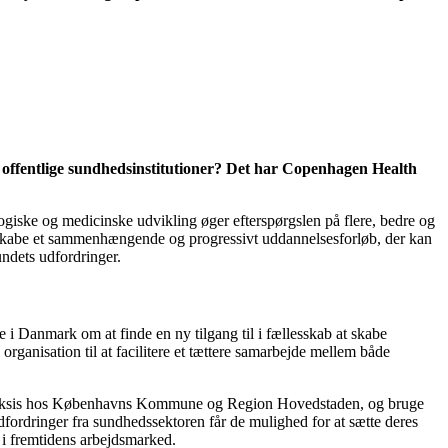
o offentlige sundhedsinstitutioner? Det har Copenhagen Health
ogiske og medicinske udvikling øger efterspørgslen på flere, bedre og
at skabe et sammenhængende og progressivt uddannelsesforløb, der kan
ndets udfordringer.
i Danmark om at finde en ny tilgang til i fællesskab at skabe
ganisation til at facilitere et tættere samarbejde mellem både
ra praksis hos Københavns Kommune og Region Hovedstaden, og bruge
ordringer fra sundhedssektoren får de mulighed for at sætte deres
v i fremtidens arbejdsmarked.