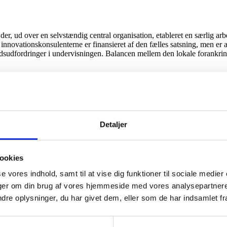
der, ud over en selvstændig central organisation, etableret en særlig arb
 innovationskonsulenterne er finansieret af den fælles satsning, men er a
dsudfordringer i undervisningen. Balancen mellem den lokale forankring
kkes med projektet kræver det en god forbindelse til undervisermiljøet.
bejdet med praksis,” siger Werner Sperschneider og Nina Riis, der er i
ordringer og tilpasse undervisningen, så den både understøtter innova
t arbejde med praksis.
ffentlige hospitalsvæsen.
Detaljer
ngerne som ansat i Region H, i forhold til hvis jeg var kommet udefra
r, før end man kan etablere et succesfuldt samarbejde med klinisk prak
ookies
se vores indhold, samt til at vise dig funktioner til sociale medier
inger om din brug af vores hjemmeside med vores analysepartner
lenter, at de bringes i spil på relevante uddannelser, så både udfordri
e oplysninger, du har givet dem, eller som de har indsamlet fra 
det er vigtigt at sikre, at de forskellige parter i samarbejdet forstår 
rende,” understreger Nina Brocks.