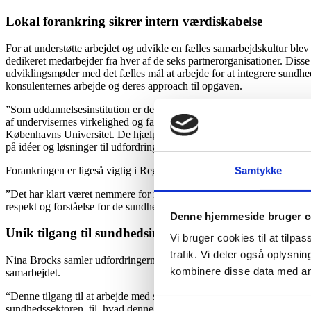
Lokal forankring sikrer intern værdiskabelse
For at understøtte arbejdet og udvikle en fælles samarbejdskultur blev 
dedikeret medarbejder fra hver af de seks partnerorganisationer. Disse
udviklingsmøder med det fælles mål at arbejde for at integrere sundhe
konsulenternes arbejde og deres approach til opgaven.
”Som uddannelsesinstitution er den lokale forankring vigtig. For at ly
af undervisernes virkelighed og fagene for at kunne facilitere samar
Københavns Universitet. De hjælper begge underviserne med bruge udf
på idéer og løsninger til udfordringen og klæder de studerende på til a
Forankringen er ligeså vigtig i Region Hovedstaden, der står for det o
Samtykke
”Det har klart været nemmere for mig at banke på hos hospitalsafdeli
respekt og forståelse for de sundhedsfagliges hverdag og kerneopgave
Denne hjemmeside bruger c
Unik tilgang til sundhedsinnovation
Vi bruger cookies til at tilpas
trafik. Vi deler også oplysn
Nina Brocks samler udfordringerne og sikrer sammen med de andre konsu
kombinere disse data med andr
samarbejdet.
“Denne tilgang til at arbejde med sundhedsinnovation er helt unik, og 
Samtykkevalg
sundhedssektoren, til, hvad denne realistisk kan forvente af de stude