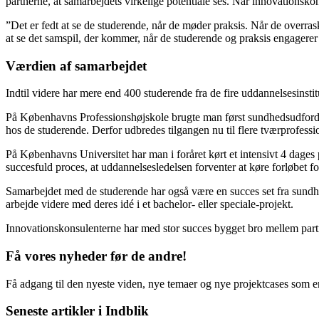
partnerne, at samarbejdets virkelige potentiale ses. Når innovationskon
”Det er fedt at se de studerende, når de møder praksis. Når de overrask
at se det samspil, der kommer, når de studerende og praksis engagerer
Værdien af samarbejdet
Indtil videre har mere end 400 studerende fra de fire uddannelsesinst
På Københavns Professionshøjskole brugte man først sundhedsudfordrin
hos de studerende. Derfor udbredes tilgangen nu til flere tværprofessio
På Københavns Universitet har man i foråret kørt et intensivt 4 dage
succesfuld proces, at uddannelsesledelsen forventer at køre forløbet f
Samarbejdet med de studerende har også være en succes set fra sundhed
arbejde videre med deres idé i et bachelor- eller speciale-projekt.
Innovationskonsulenterne har med stor succes bygget bro mellem part
Få vores nyheder før de andre!
Få adgang til den nyeste viden, nye temaer og nye projektcases som en
Seneste artikler i Indblik