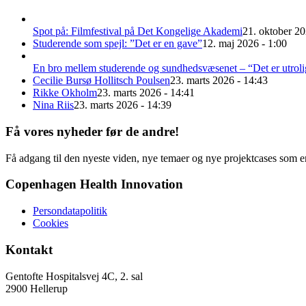
Spot på: Filmfestival på Det Kongelige Akademi
21. oktober 20
Studerende som spejl: ”Det er en gave”
12. maj 2026 - 1:00
En bro mellem studerende og sundhedsvæsenet – “Det er utroli
Cecilie Bursø Hollitsch Poulsen
23. marts 2026 - 14:43
Rikke Okholm
23. marts 2026 - 14:41
Nina Riis
23. marts 2026 - 14:39
Få vores nyheder før de andre!
Få adgang til den nyeste viden, nye temaer og nye projektcases som en
Copenhagen Health Innovation
Persondatapolitik
Cookies
Kontakt
Gentofte Hospitalsvej 4C, 2. sal
2900 Hellerup