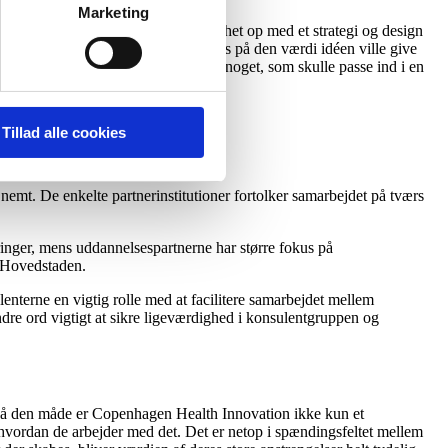
Marketing
spital. Denne udfordring blev matchet op med et strategi og design
sign-koncepter, der skulle have fokus på den værdi idéen ville give
de fik unik erfaring med at udvikle noget, som skulle passe ind i en
de rette parter sættes sammen.
Tillad alle cookies
nemt. De enkelte partnerinstitutioner fortolker samarbejdet på tværs
rdringer, mens uddannelsespartnerne har større fokus på
n Hovedstaden.
lenterne en vigtig rolle med at facilitere samarbejdet mellem
ndre ord vigtigt at sikre ligeværdighed i konsulentgruppen og
. På den måde er Copenhagen Health Innovation ikke kun et
g hvordan de arbejder med det. Det er netop i spændingsfeltet mellem