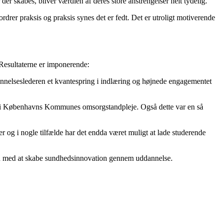
der skabes, bliver værdien af deres store anstrengelser helt tydelig.
ordrer praksis og praksis synes det er fedt. Det er utroligt motiverende
 Resultaterne er imponerende:
annelseslederen et kvantespring i indlæring og højnede engagementet
ring i Københavns Kommunes omsorgstandpleje. Også dette var en så
 og i nogle tilfælde har det endda været muligt at lade studerende
den med at skabe sundhedsinnovation gennem uddannelse.