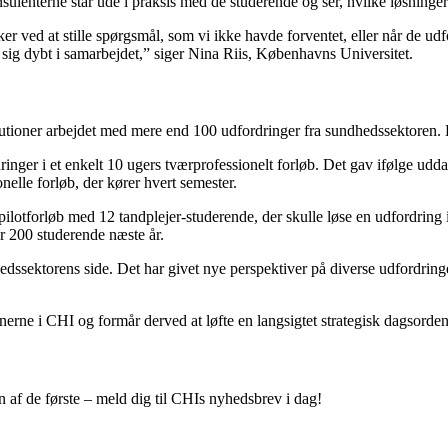
sulenterne står ude i praksis med de studerende og ser, hvilke løsninger 
er ved at stille spørgsmål, som vi ikke havde forventet, eller når de udf
 sig dybt i samarbejdet,” siger Nina Riis, Københavns Universitet.
itutioner arbejdet med mere end 100 udfordringer fra sundhedssektoren.
ger i et enkelt 10 ugers tværprofessionelt forløb. Det gav ifølge udd
nelle forløb, der kører hvert semester.
s pilotforløb med 12 tandplejer-studerende, der skulle løse en udford
or 200 studerende næste år.
ssektorens side. Det har givet nye perspektiver på diverse udfordringer
nerne i CHI og formår derved at løfte en langsigtet strategisk dagsor
 af de første – meld dig til CHIs nyhedsbrev i dag!