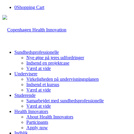
0
Shopping Cart
Sundhedsprofessionelle
Nye øjne på jeres udfordringer
Indsend en projektcase
Værd at vide
Undervisere
Virkeligheden på undervisningsplanen
Indsend et kursus
Værd at vide
Studerende
Samarbejdet med sundhedsprofessionelle
Værd at vide
Health Innovators
About Health Innovators
Participants
Apply now
Indblik