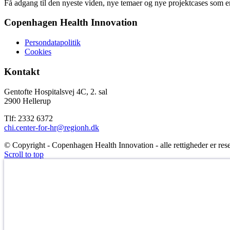
Få adgang til den nyeste viden, nye temaer og nye projektcases som en
Copenhagen Health Innovation
Persondatapolitik
Cookies
Kontakt
Gentofte Hospitalsvej 4C, 2. sal
2900 Hellerup
Tlf: 2332 6372
chi.center-for-hr@regionh.dk
© Copyright - Copenhagen Health Innovation - alle rettigheder er rese
Scroll to top
HVAD ER DEN NYE STORE SUNDHEDSOPFINDEL
Det læser du i vores nyhedsbrev!
Tilmeld dig nyhedsbrevet fra Copenhagen Health Innovation – så er d
første, der hører om alt det, der rykker inden for sundhedsinnovation