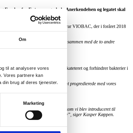
 og Fonden for Entreprenørskab. Anerkendelsen og legatet skal
orretningsideer. Det ene af de teams var VIOBAC, der i foråret 2018
Om
e Kasper Køppen, der står bag VIOBAC sammen med de to andre
 og til at analysere vores
ningen er et device, der sættes på kateteret og forhindrer bakterier i
e. Vores partnere kan
din brug af deres tjenester.
 faste mødedage gjorde, at vi langsomt progredierede med vores
Marketing
l.a. opskriften på den gode pitch, som vi blev introduceret til
e Grant, som vi jo endte med at vinde”, siger Kasper Køppen.