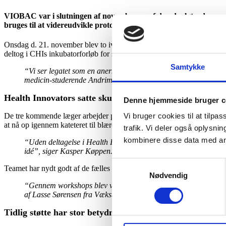
VIOBAC var i slutningen af november en af de udvalgte, der mod
bruges til at videreudvikle prototypen.
Onsdag d. 21. november blev to iværksætter-teams fra Københavns Univ
deltog i CHIs inkubatorforløb for studerende, Health Innovators.
Samtykke
“Vi ser legatet som en anerkendelse af vores idé og startsku
medicin-studerende Andrim Halili og Mads Ørbæk Andersen.
Health Innovators satte skub i projektet
Denne hjemmeside bruger c
Vi bruger cookies til at tilpas
De tre kommende læger arbejder på en løsning, der skal forhindre, at pa
at nå op igennem kateteret til blæren.
trafik. Vi deler også oplysn
kombinere disse data med andr
“Uden deltagelse i Health Innovators var vores team nok aldrig
idé”, siger Kasper Køppen.
Samtykkevalg
Teamet har nydt godt af de fælles workshops, som er rygraden i udvik
Nødvendig
“Gennem workshops blev vi introduceret til en række brugbare red
af Lasse Sørensen fra Væksthuset, har vi anvendt i forbindels
Tidl
ig støtte har stor betydning