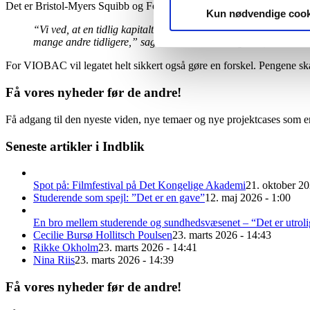
Det er Bristol-Myers Squibb og Fonden for Entreprenørskab, der i s
Kun nødvendige cook
“Vi ved, at en tidlig kapitaltilførsel kan have stor betydning f
mange andre tidligere,” sagde Christian Vintergaard, adm. dire
For VIOBAC vil legatet helt sikkert også gøre en forskel. Pengene skal
Få vores nyheder før de andre!
Få adgang til den nyeste viden, nye temaer og nye projektcases som en
Seneste artikler i Indblik
Spot på: Filmfestival på Det Kongelige Akademi
21. oktober 20
Studerende som spejl: ”Det er en gave”
12. maj 2026 - 1:00
En bro mellem studerende og sundhedsvæsenet – “Det er utroli
Cecilie Bursø Hollitsch Poulsen
23. marts 2026 - 14:43
Rikke Okholm
23. marts 2026 - 14:41
Nina Riis
23. marts 2026 - 14:39
Få vores nyheder før de andre!