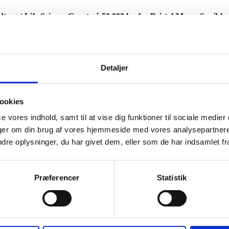
tog et Life Science Grant på 50.000 kr. fra Bristol-Myers Squibb
ersitet belønnet med 50.000 kr. til den fortsatte udvikling af deres f
Detaljer
ddet til videre fondssøgning og idéudvikling”, siger medicinstuderend
ookies
se vores indhold, samt til at vise dig funktioner til sociale medier
tienter på sygehuse får urinvejsinfektioner, når de anvender kateter. Løs
inger om din brug af vores hjemmeside med vores analysepartner
e oplysninger, du har givet dem, eller som de har indsamlet fra 
 blevet samlet. Vi fik et skub til at komme i gang med projektet, og de
lingsforløbet.
Præferencer
Statistik
skaber, og vi fik skabt tidlige forbindelser ved networking sessioner. B
e med den årlige Sundhedskonference samt i ansøgningen af Life Scienc