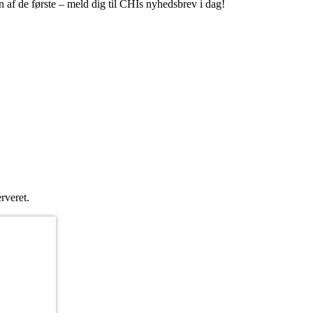
 af de første – meld dig til CHIs nyhedsbrev i dag!
rveret.
SE?
u en af de
 i Region