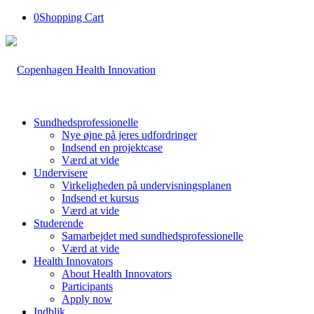
0
Shopping Cart
Sundhedsprofessionelle
Nye øjne på jeres udfordringer
Indsend en projektcase
Værd at vide
Undervisere
Virkeligheden på undervisningsplanen
Indsend et kursus
Værd at vide
Studerende
Samarbejdet med sundhedsprofessionelle
Værd at vide
Health Innovators
About Health Innovators
Participants
Apply now
Indblik