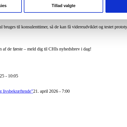
amarbejde med Københavns Universitet uddeler Life Science Grant.
ies
Tillad valgte
or de studerende og deres iværksætterdrøm, og jeg håber, at mikrolegater
ktør i Fonden for Entreprenørskab, til
MedWatch
.
 bruges til konsulenttimer, så de kan få videreudviklet og testet protot
 af de første – meld dig til CHIs nyhedsbrev i dag!
25 - 10:05
g livsbekræftende”
21. april 2026 - 7:00