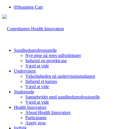
0
Shopping Cart
Sundhedsprofessionelle
Nye øjne på jeres udfordringer
Indsend en projektcase
Værd at vide
Undervisere
Virkeligheden på undervisningsplanen
Indsend et kursus
Værd at vide
Studerende
Samarbejdet med sundhedsprofessionelle
Værd at vide
Health Innovators
About Health Innovators
Participants
Apply now
Indblik