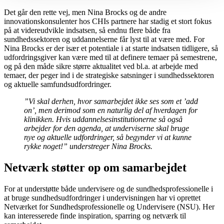
Det går den rette vej, men Nina Brocks og de andre
innovationskonsulenter hos CHIs partnere har stadig et stort fokus
på at videreudvikle indsatsen, så endnu flere både fra
sundhedssektoren og uddannelserne får lyst til at være med. For
Nina Brocks er der især et potentiale i at starte indsatsen tidligere, så
udfordringsgiver kan være med til at definere temaer på semestrene,
og på den måde sikre større aktualitet ved bl.a. at arbejde med
temaer, der peger ind i de strategiske satsninger i sundhedssektoren
og aktuelle samfundsudfordringer.
”Vi skal derhen, hvor samarbejdet ikke ses som et ’add
on’, men derimod som en naturlig del af hverdagen for
klinikken. Hvis uddannelsesinstitutionerne så også
arbejder for den agenda, at underviserne skal bruge
nye og aktuelle udfordringer, så begynder vi at kunne
rykke noget!” understreger Nina Brocks.
Netværk støtter op om samarbejdet
For at understøtte både undervisere og de sundhedsprofessionelle i
at bruge sundhedsudfordringer i undervisningen har vi oprettet
Netværket for Sundhedsprofessionelle og Undervisere (NSU). Her
kan interesserede finde inspiration, sparring og netværk til