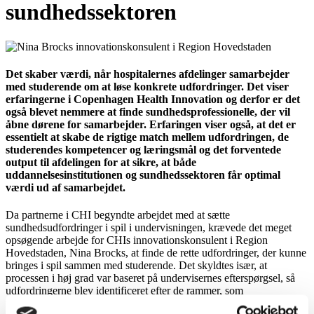
sundhedssektoren
Det skaber værdi, når hospitalernes afdelinger samarbejder
med studerende om at løse konkrete udfordringer. Det viser
erfaringerne i Copenhagen Health Innovation og derfor er det
også blevet nemmere at finde sundhedsprofessionelle, der vil
åbne dørene for samarbejder. Erfaringen viser også, at det er
essentielt at skabe de rigtige match mellem udfordringen, de
studerendes kompetencer og læringsmål og det forventede
output til afdelingen for at sikre, at både
uddannelsesinstitutionen og sundhedssektoren får optimal
værdi ud af samarbejdet.
Da partnerne i CHI begyndte arbejdet med at sætte
sundhedsudfordringer i spil i undervisningen, krævede det meget
opsøgende arbejde for CHIs innovationskonsulent i Region
Hovedstaden, Nina Brocks, at finde de rette udfordringer, der kunne
bringes i spil sammen med studerende. Det skyldtes især, at
processen i høj grad var baseret på undervisernes efterspørgsel, så
udfordringerne blev identificeret efter de rammer, som
undervisningen foreskrev. Denne proces har vist sig at være både