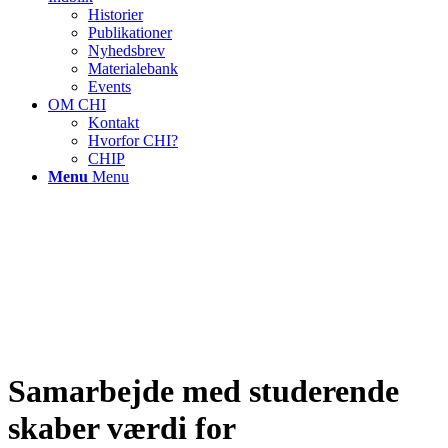
Historier
Publikationer
Nyhedsbrev
Materialebank
Events
OM CHI
Kontakt
Hvorfor CHI?
CHIP
Menu
Menu
Samarbejde med studerende
skaber værdi for