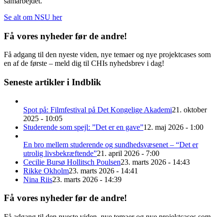
samarbejdet.
Se alt om NSU her
Få vores nyheder før de andre!
Få adgang til den nyeste viden, nye temaer og nye projektcases som
en af de første – meld dig til CHIs nyhedsbrev i dag!
Seneste artikler i Indblik
Spot på: Filmfestival på Det Kongelige Akademi
21. oktober
2025 - 10:05
Studerende som spejl: ”Det er en gave”
12. maj 2026 - 1:00
En bro mellem studerende og sundhedsvæsenet – “Det er
utrolig livsbekræftende”
21. april 2026 - 7:00
Cecilie Bursø Hollitsch Poulsen
23. marts 2026 - 14:43
Rikke Okholm
23. marts 2026 - 14:41
Nina Riis
23. marts 2026 - 14:39
Få vores nyheder før de andre!
Få adgang til den nyeste viden, nye temaer og nye projektcases som