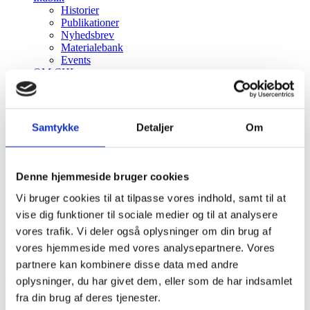
Historier
Publikationer
Nyhedsbrev
Materialebank
Events
OM CHI
Kontakt
Hvorfor CHI?
CHIP
Menu
Menu
Samtykke
Detaljer
Om
Denne hjemmeside bruger cookies
Vi bruger cookies til at tilpasse vores indhold, samt til at
vise dig funktioner til sociale medier og til at analysere
vores trafik. Vi deler også oplysninger om din brug af
vores hjemmeside med vores analysepartnere. Vores
Aarhus Universitetshospital
partnere kan kombinere disse data med andre
oplysninger, du har givet dem, eller som de har indsamlet
fra din brug af deres tjenester.
Sortering
Standard