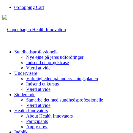
0
Shopping Cart
Sundhedsprofessionelle
Nye øjne på jeres udfordringer
Indsend en projektcase
Værd at vide
Undervisere
Virkeligheden på undervisningsplanen
Indsend et kursus
Værd at vide
Studerende
Samarbejdet med sundhedsprofessionelle
Værd at vide
Health Innovators
About Health Innovators
Participants
Apply now
Indblik