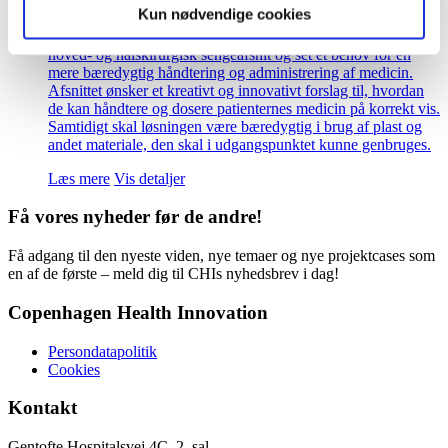
Kun nødvendige cookies
En række studerende har observeret arbejdsgangene på
hoved- og halskirurgisk sengeafsnit og set et behov for en
mere bæredygtig håndtering og administrering af medicin.
Afsnittet ønsker et kreativt og innovativt forslag til, hvordan
de kan håndtere og dosere patienternes medicin på korrekt vis.
Samtidigt skal løsningen være bæredygtig i brug af plast og
andet materiale, den skal i udgangspunktet kunne genbruges.
Læs mere
Vis detaljer
Få vores nyheder før de andre!
Få adgang til den nyeste viden, nye temaer og nye projektcases som
en af de første – meld dig til CHIs nyhedsbrev i dag!
Copenhagen Health Innovation
Persondatapolitik
Cookies
Kontakt
Gentofte Hospitalsvej 4C, 2. sal