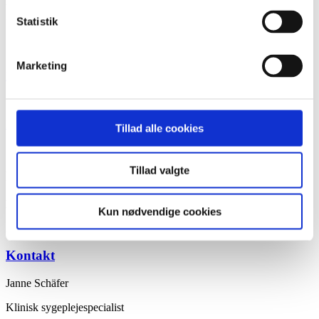
bedre overblik og indblik, samt at vi kan skabe en bedre forståelse
for forløbet hos vores patienter.
Statistik
Se hvad andre studerende har udviklet
Marketing
Download
Download
Tillad alle cookies
Tillad valgte
Partnere
Bispebjerg Hospital
Kun nødvendige cookies
Abdominalcenter K
Kontakt
Janne Schäfer
Klinisk sygeplejespecialist