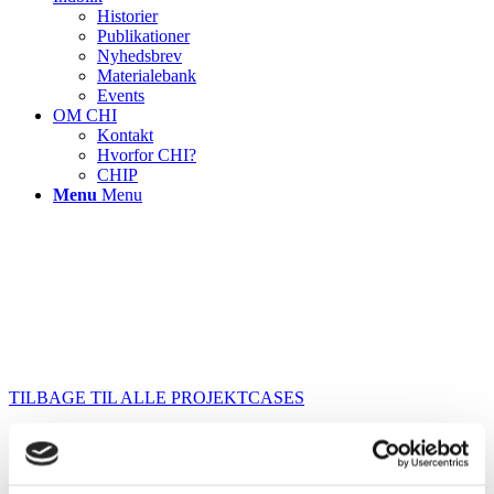
Historier
Publikationer
Nyhedsbrev
Materialebank
Events
OM CHI
Kontakt
Hvorfor CHI?
CHIP
Menu
Menu
TILBAGE TIL ALLE PROJEKTCASES
Hvad skal jeg (patienten) i dag? –
Optimering af patient- og