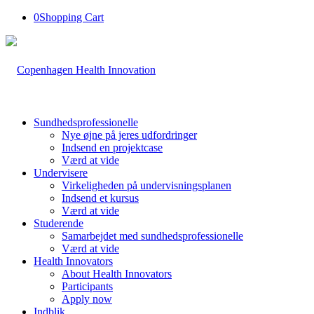
0
Shopping Cart
Sundhedsprofessionelle
Nye øjne på jeres udfordringer
Indsend en projektcase
Værd at vide
Undervisere
Virkeligheden på undervisningsplanen
Indsend et kursus
Værd at vide
Studerende
Samarbejdet med sundhedsprofessionelle
Værd at vide
Health Innovators
About Health Innovators
Participants
Apply now
Indblik