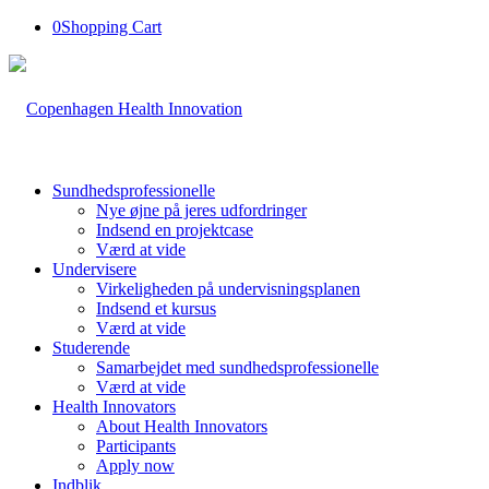
0
Shopping Cart
Sundhedsprofessionelle
Nye øjne på jeres udfordringer
Indsend en projektcase
Værd at vide
Undervisere
Virkeligheden på undervisningsplanen
Indsend et kursus
Værd at vide
Studerende
Samarbejdet med sundhedsprofessionelle
Værd at vide
Health Innovators
About Health Innovators
Participants
Apply now
Indblik