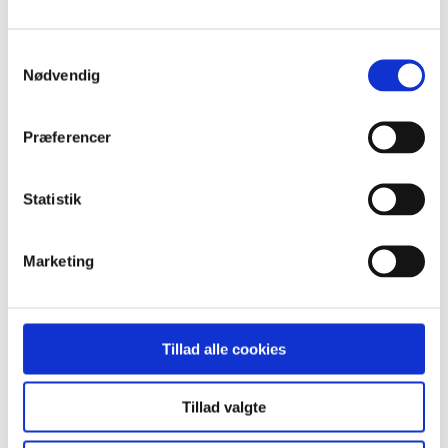
Standard
Custom
Navn
Samtykkevalg
Pris
Nødvendig
Dato
Popularity (sales)
Average rating
Relevance
Præferencer
Tilfældig
Product ID
Statistik
Vis
15 produkter pr. side
15 produkter pr. side
30 produkter pr. side
45 produkter pr. side
Marketing
Epstein-Barr virus in Danish
Tillad alle cookies
lymphoma patients
Dette projekt vil undersøge potentialet i at integrere genomisk
Tillad valgte
klassifikation af Epstein-Barr-virus i den rutinemæssige
diagnostik for danske lymfompatienter.