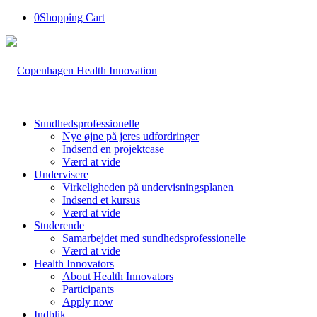
0
Shopping Cart
Sundhedsprofessionelle
Nye øjne på jeres udfordringer
Indsend en projektcase
Værd at vide
Undervisere
Virkeligheden på undervisningsplanen
Indsend et kursus
Værd at vide
Studerende
Samarbejdet med sundhedsprofessionelle
Værd at vide
Health Innovators
About Health Innovators
Participants
Apply now
Indblik