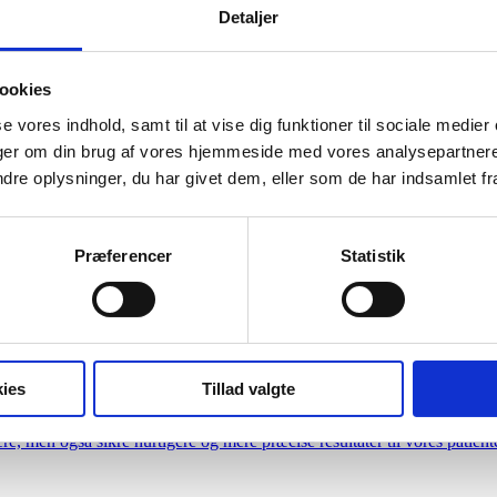
Detaljer
ookies
se vores indhold, samt til at vise dig funktioner til sociale medier
inger om din brug af vores hjemmeside med vores analysepartner
e oplysninger, du har givet dem, eller som de har indsamlet fra 
Præferencer
Statistik
aninprøver i Center for PKU
ies
Tillad valgte
rationen med SP kan vi reducere den manuelle arbejdsbyrde, minimere fe
e, men også sikre hurtigere og mere præcise resultater til vores patiente