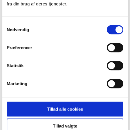
Standard
fra din brug af deres tjenester.
Custom
Navn
Pris
Samtykkevalg
Dato
Popularity (sales)
Nødvendig
Average rating
Relevance
Tilfældig
Præferencer
Product ID
Vis
15 produkter pr. side
15 produkter pr. side
Statistik
30 produkter pr. side
45 produkter pr. side
Marketing
Optimering af Håndtering af
Phenylalaninprøver i Center for PKU
Tillad alle cookies
Ved at implementere automatiseringsløsninger og forbedre
integrationen med SP kan vi reducere den manuelle
Tillad valgte
arbejdsbyrde, minimere fejl og forbedre effektiviteten i