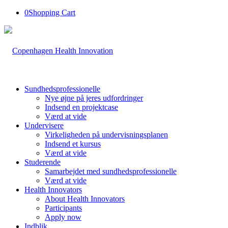
0
Shopping Cart
Sundhedsprofessionelle
Nye øjne på jeres udfordringer
Indsend en projektcase
Værd at vide
Undervisere
Virkeligheden på undervisningsplanen
Indsend et kursus
Værd at vide
Studerende
Samarbejdet med sundhedsprofessionelle
Værd at vide
Health Innovators
About Health Innovators
Participants
Apply now
Indblik