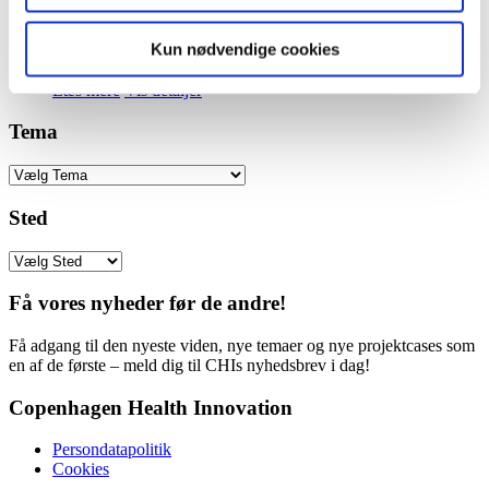
håndteringen af phenylalaninprøver. Dette vil ikke kun lette
arbejdsprocesserne for vores medarbejdere, men også sikre
Kun nødvendige cookies
hurtigere og mere præcise resultater til vores patienter.
Læs mere
Vis detaljer
Tema
Sted
Få vores nyheder før de andre!
Få adgang til den nyeste viden, nye temaer og nye projektcases som
en af de første – meld dig til CHIs nyhedsbrev i dag!
Copenhagen Health Innovation
Persondatapolitik
Cookies