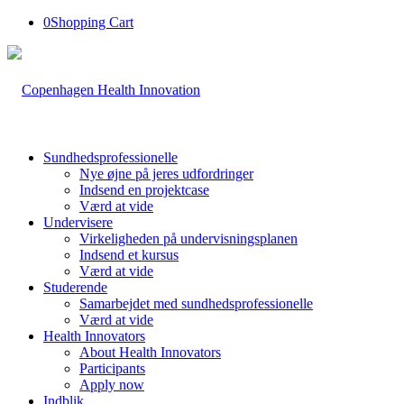
0
Shopping Cart
Sundhedsprofessionelle
Nye øjne på jeres udfordringer
Indsend en projektcase
Værd at vide
Undervisere
Virkeligheden på undervisningsplanen
Indsend et kursus
Værd at vide
Studerende
Samarbejdet med sundhedsprofessionelle
Værd at vide
Health Innovators
About Health Innovators
Participants
Apply now
Indblik