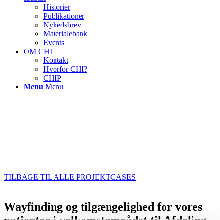
Historier
Publikationer
Nyhedsbrev
Materialebank
Events
OM CHI
Kontakt
Hvorfor CHI?
CHIP
Menu
Menu
TILBAGE TIL ALLE PROJEKTCASES
Wayfinding og tilgængelighed for vores
patienter i velkomstområdet til Afdeling