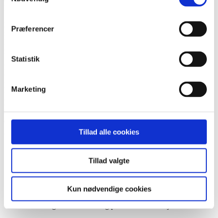
lever et til tider kaotisk liv hvor andre hensyn prioriteres højere.
Indkaldelser til fx ambulant behandling, der sendes i e-boks, når
Præferencer
ikke frem til nogle socialt udsatte, da modtageren i en til tider kaotisk
hverdag, ikke har som prioritet at tjekke e-boks mv., ikke har sit
nøglekort, har fået stjålet/ødelagt sin smartphone eller lignende.
Statistik
For de mest socialt udsatte, der typisk opholder sig på bosteder eller
væresteder, kan der være socialsygeplejersker, der hjælper med at
læse og få styr på indkaldelserne, men mange socialt udsatte i
Marketing
”mellemlaget” er mere isolerede og får ikke den nødvendige
håndholdte hjælp. Denne gruppe udebliver ofte fra behandlinger,
møder ikke op til aftaler, svarer ikke på henvendelser, af den ene
årsag, at de ikke tjekker deres e-boks
Tillad alle cookies
Udfordringer ift. e-boks:
NemID eller MitID er det en udfordring at huske koder,
Tillad valgte
udfordring at ”holde fast” i sit nøglekort, sin smartphone, at få
adgang til en computer mv.
Ift. at huske at tjekke ”postkassen” i en kaotisk hverdag, hvor
MANGE andre ting prioriteres højere – mange i målgruppen
Kun nødvendige cookies
har en computer eller smartphone – men har stadig
udfordringer med e-boks og prioriterer ikke at tjekke den.