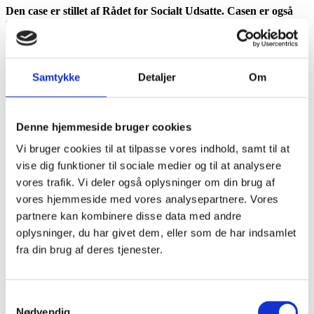
Den case er stillet af Rådet for Socialt Udsatte. Casen er også
tilgængelig i forbindelse med Bacheloropgave eller speciale.
Sundhedspersonale oplever ofte, at patienter ikke møder op til
behandling. For nogle skyldes det konkrete udfordringer med at
komme afsted til hospitalet. Men for en gruppe af socialt udsatte
Samtykke
Detaljer
Om
skyldes dette primært, at de ikke har adgang til eller læst
indkaldelsen. Når en patient udebliver fra behandling, sendes en ny
indkaldelse i e-boks – og forløbet genstartes ofte hvis man udebliver
flere gange.
Denne hjemmeside bruger cookies
Der er derfor et stort ressourcespild, når patienter ikke møder op og
Vi bruger cookies til at tilpasse vores indhold, samt til at
behandlingsforløb afbrydes og skal genstartes.
vise dig funktioner til sociale medier og til at analysere
vores trafik. Vi deler også oplysninger om din brug af
Dertil kommer, at socialt udsatte patienter ikke bliver
færdigbehandlet, genindlægges tit samt, at lidelser, der ellers kunne
vores hjemmeside med vores analysepartnere. Vores
have været behandlet, forringer deres livskvalitet og forkorter deres
partnere kan kombinere disse data med andre
levetid.
oplysninger, du har givet dem, eller som de har indsamlet
Udfordringen
fra din brug af deres tjenester.
Der stilles generelt krav om, at man som patient i det danske
sundhedsvæsen selv kan navigere i systemet, selv booke tider, selv
Samtykkevalg
opsøge behandling, selv sørge for at holde aftaler/transportere sig
Nødvendig
afsted. Det kan mange socialt udsatte patienter ikke leve op til – de