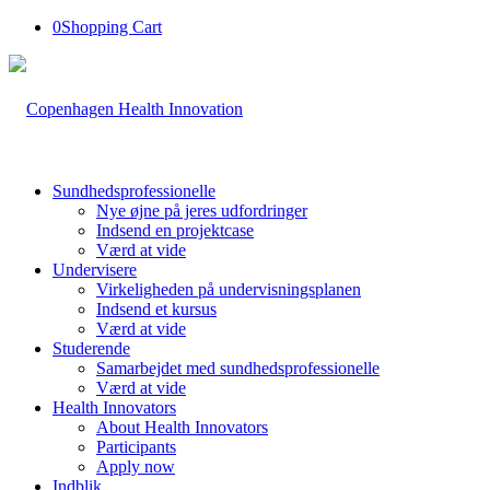
0
Shopping Cart
Sundhedsprofessionelle
Nye øjne på jeres udfordringer
Indsend en projektcase
Værd at vide
Undervisere
Virkeligheden på undervisningsplanen
Indsend et kursus
Værd at vide
Studerende
Samarbejdet med sundhedsprofessionelle
Værd at vide
Health Innovators
About Health Innovators
Participants
Apply now
Indblik