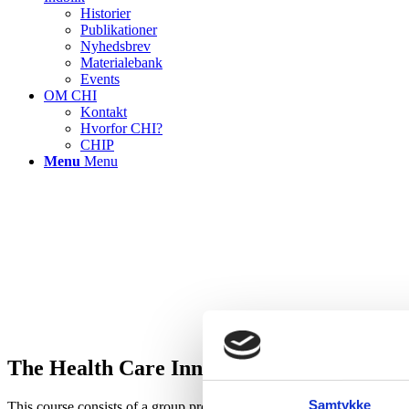
Historier
Publikationer
Nyhedsbrev
Materialebank
Events
OM CHI
Kontakt
Hvorfor CHI?
CHIP
Menu
Menu
The Health Care Innovation Project
Samtykke
This course consists of a group project and of classes addressing issue