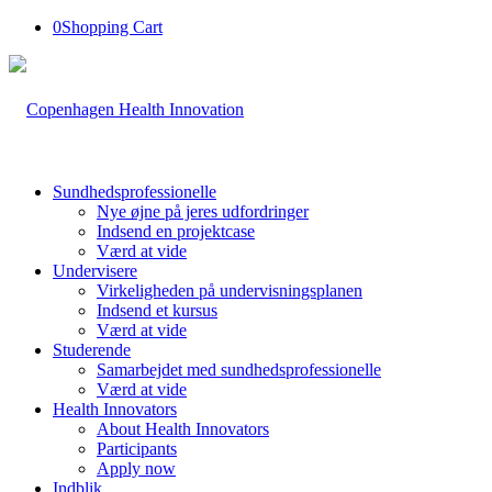
0
Shopping Cart
Sundhedsprofessionelle
Nye øjne på jeres udfordringer
Indsend en projektcase
Værd at vide
Undervisere
Virkeligheden på undervisningsplanen
Indsend et kursus
Værd at vide
Studerende
Samarbejdet med sundhedsprofessionelle
Værd at vide
Health Innovators
About Health Innovators
Participants
Apply now
Indblik