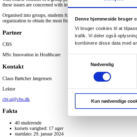
these issues are concerned with innovation design, needs analysis, de
Organised into groups, students focus on a specific innovation challeng
Denne hjemmeside bruger c
organization to obtain the most fruitful problem statement, to collect d
Vi bruger cookies til at tilpas
Partner
trafik. Vi deler også oplysn
kombinere disse data med andr
CBS
MSc Innovation in Healthcare
Samtykkevalg
Nødvendig
Kontakt
Claus Bøttcher Jørgensen
Lektor
cbj.si@cbs.dk
Kun nødvendige cook
Fakta
40 studerende
kursets varighed: 17 uger
startdato: 29. januar 2024