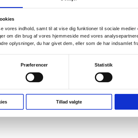
velopment of value propositions, markets and pricing of medical product
e in a specific company or health provider organization (typically a hosp
ookies
ata, and to present and discuss solutions.
se vores indhold, samt til at vise dig funktioner til sociale medier
inger om din brug af vores hjemmeside med vores analysepartner
e oplysninger, du har givet dem, eller som de har indsamlet fra 
Præferencer
Statistik
ies
Tillad valgte