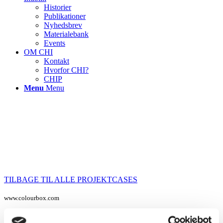
Historier
Publikationer
Nyhedsbrev
Materialebank
Events
OM CHI
Kontakt
Hvorfor CHI?
CHIP
Menu
Menu
TILBAGE TIL ALLE PROJEKTCASES
www.colourbox.com
Styrkelse af sygeplejerskers rolle som