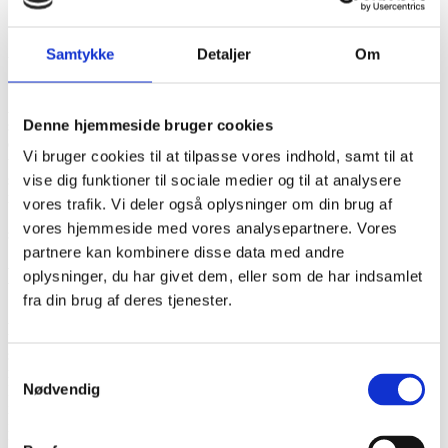
daglige vejledere i karkirurgien
Samtykke
Detaljer
Om
Udfordringen
Afdelingen modtager mange sygepleje- og social- og
Denne hjemmeside bruger cookies
sundhedsassistentstuderende med forskellige læringsmål. Det gør
den daglige vejlederrolle kompleks og kan opleves som
Vi bruger cookies til at tilpasse vores indhold, samt til at
uoverskuelig eller belastende. Projektet skal undersøge, hvordan
sygeplejersker kan få bedre støtte i rollen, så vejledningen bliver
vise dig funktioner til sociale medier og til at analysere
mere meningsfuld, overskuelig og integreret i den travle hverdag.
vores trafik. Vi deler også oplysninger om din brug af
Samtidig skal det afdækkes, hvordan forventningsafstemning og
vores hjemmeside med vores analysepartnere. Vores
samarbejde mellem studerende og sygeplejersker kan styrkes.​
partnere kan kombinere disse data med andre
Baggrund
oplysninger, du har givet dem, eller som de har indsamlet
fra din brug af deres tjenester.
Afdelingen har to kliniske vejledere der sammen med den kliniske
underviser skaber de overordnede rammer for uddannelse. Alle
sygeplejersker er samtidig uddannelsesforpligtede og har en vigtig
Samtykkevalg
rolle i den daglige vejledning.​
Nødvendig
Denne opgave er central for kvaliteten i afdelingen, men opleves
ikke altid som tydelig eller attraktiv. Der ses derfor et stort potentiale
i at udvikle nye støttende redskaber, fx kompetencekort i
MyMedCards, korte guidende ​videoer, feedback-strukturer eller