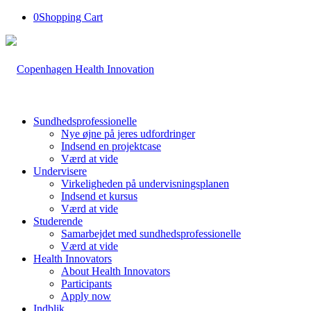
0
Shopping Cart
Sundhedsprofessionelle
Nye øjne på jeres udfordringer
Indsend en projektcase
Værd at vide
Undervisere
Virkeligheden på undervisningsplanen
Indsend et kursus
Værd at vide
Studerende
Samarbejdet med sundhedsprofessionelle
Værd at vide
Health Innovators
About Health Innovators
Participants
Apply now
Indblik