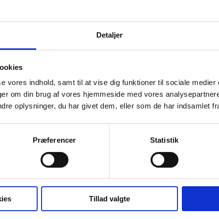
eriale ikke bliver genanvendt på en optimal måde. Med dette projekt øn
 på Holbæk sygehus sender prøver til f.eks. Nyk. F sygehus i forsende
Detaljer
de ting ud som nemt kan genanvendes
ookies
se vores indhold, samt til at vise dig funktioner til sociale medier
inger om din brug af vores hjemmeside med vores analysepartner
ang til. Caseholder præsenterer gerne udfordringen på kurset, og de st
e oplysninger, du har givet dem, eller som de har indsamlet fra 
Præferencer
Statistik
ies
Tillad valgte