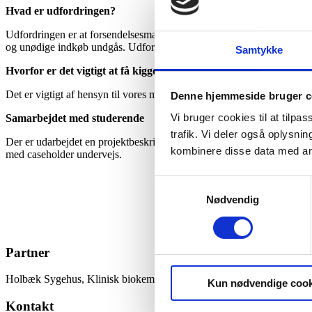
Hvad er udfordringen?
Udfordringen er at forsendelsesmaterialer og andre genanvendelige mat
og unødige indkøb undgås. Udfordringen mødes dagligt idet vi f.eks.
Samtykke
Hvorfor er det vigtigt at få kigget på?
Det er vigtigt af hensyn til vores miljø og global opvarmning at smi
Denne hjemmeside bruger c
Vi bruger cookies til at tilpas
Samarbejdet med studerende
trafik. Vi deler også oplysn
Der er udarbejdet en projektbeskrivelse, som de studerende kan få adg
kombinere disse data med andr
med caseholder undervejs.
Samtykkevalg
Nødvendig
Partner
Holbæk Sygehus, Klinisk biokemisk afd.
Kun nødvendige cook
Kontakt