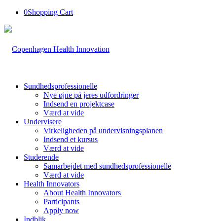
0
Shopping Cart
Sundhedsprofessionelle
Nye øjne på jeres udfordringer
Indsend en projektcase
Værd at vide
Undervisere
Virkeligheden på undervisningsplanen
Indsend et kursus
Værd at vide
Studerende
Samarbejdet med sundhedsprofessionelle
Værd at vide
Health Innovators
About Health Innovators
Participants
Apply now
Indblik