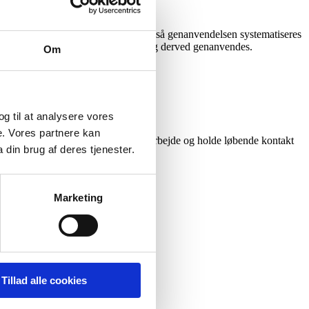
skes at oprette en regional central, så genanvendelsen systematiseres
lseshylstre, som ikke kommer retur og derved genanvendes.
Om
 og til at analysere vores
e. Vores partnere kan
uderende kan også få adgang til feltarbejde og holde løbende kontakt
din brug af deres tjenester.
Marketing
Tillad alle cookies