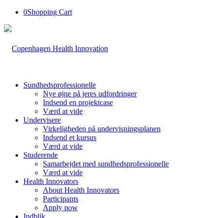
0
Shopping Cart
Sundhedsprofessionelle
Nye øjne på jeres udfordringer
Indsend en projektcase
Værd at vide
Undervisere
Virkeligheden på undervisningsplanen
Indsend et kursus
Værd at vide
Studerende
Samarbejdet med sundhedsprofessionelle
Værd at vide
Health Innovators
About Health Innovators
Participants
Apply now
Indblik