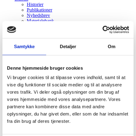
Historier
Publikationer
Nyhedsbrev
Materialebank
Events
OM CHI
Kontakt
Hvorfor CHI?
Samtykke
Detaljer
Om
CHIP
Menu
Menu
Denne hjemmeside bruger cookies
Vi bruger cookies til at tilpasse vores indhold, samt til at
vise dig funktioner til sociale medier og til at analysere
vores trafik. Vi deler også oplysninger om din brug af
vores hjemmeside med vores analysepartnere. Vores
partnere kan kombinere disse data med andre
oplysninger, du har givet dem, eller som de har indsamlet
Projekt i human-centred computing
fra din brug af deres tjenester.
(HCC)