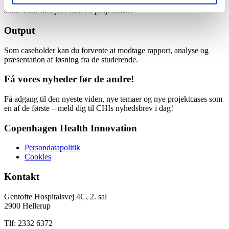
Antal studerende: 105 studerende, hvor 1-2 grupper á 4-5
studerende arbejder med en projektcase.
Output
Som caseholder kan du forvente at modtage rapport, analyse og
præsentation af løsning fra de studerende.
Få vores nyheder før de andre!
Få adgang til den nyeste viden, nye temaer og nye projektcases som
en af de første – meld dig til CHIs nyhedsbrev i dag!
Copenhagen Health Innovation
Persondatapolitik
Cookies
Kontakt
Gentofte Hospitalsvej 4C, 2. sal
2900 Hellerup
Tlf: 2332 6372