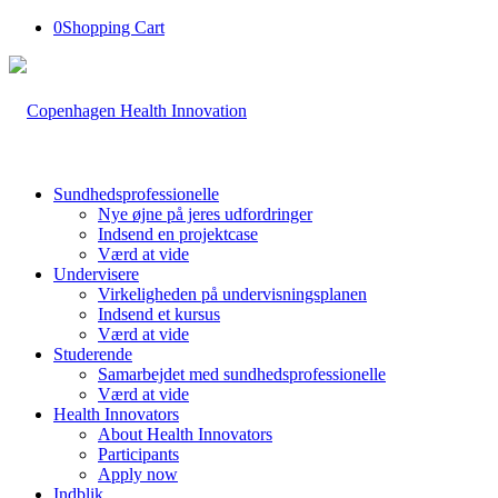
0
Shopping Cart
Sundhedsprofessionelle
Nye øjne på jeres udfordringer
Indsend en projektcase
Værd at vide
Undervisere
Virkeligheden på undervisningsplanen
Indsend et kursus
Værd at vide
Studerende
Samarbejdet med sundhedsprofessionelle
Værd at vide
Health Innovators
About Health Innovators
Participants
Apply now
Indblik