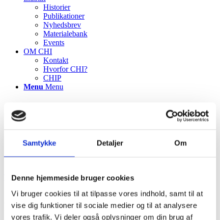
Historier
Publikationer
Nyhedsbrev
Materialebank
Events
OM CHI
Kontakt
Hvorfor CHI?
CHIP
Menu
Menu
Samtykke
Detaljer
Om
TILBAGE TIL ALLE PROJEKTCASES
Denne hjemmeside bruger cookies
Vi bruger cookies til at tilpasse vores indhold, samt til at
Portørsystem
vise dig funktioner til sociale medier og til at analysere
vores trafik. Vi deler også oplysninger om din brug af