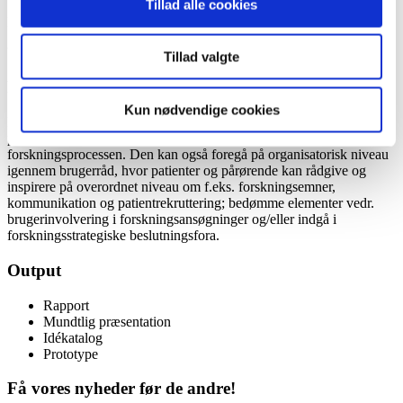
Tillad alle cookies
Innovationschef
brian.holch.kristensen@regionh.dk
Tillad valgte
Fakta
Kun nødvendige cookies
Brugerinvolvering kan foregå direkte i forskningsprojekterne, hvor
patienter og pårørende inddrages i forskellige led af
forskningsprocessen. Den kan også foregå på organisatorisk niveau
igennem brugerråd, hvor patienter og pårørende kan rådgive og
inspirere på overordnet niveau om f.eks. forskningsemner,
kommunikation og patientrekruttering; bedømme elementer vedr.
brugerinvolvering i forskningsansøgninger og/eller indgå i
forskningsstrategiske beslutningsfora.
Output
Rapport
Mundtlig præsentation
Idékatalog
Prototype
Få vores nyheder før de andre!