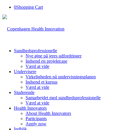
0
Shopping Cart
Sundhedsprofessionelle
Nye øjne på jeres udfordringer
Indsend en projektcase
Værd at vide
Undervisere
Virkeligheden på undervisningsplanen
Indsend et kursus
Værd at vide
Studerende
Samarbejdet med sundhedsprofessionelle
Værd at vide
Health Innovators
About Health Innovators
Participants
Apply now
Indblik