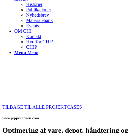
Historier
Publikationer
Nyhedsbrev
Materialebank
Events
OM CHI
Kontakt
Hvorfor CHI?
CHIP
Menu
Menu
TILBAGE TIL ALLE PROJEKTCASES
www.jeppecarlsen.com
Optimering af vare, depot, håndtering og