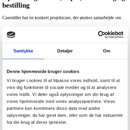
bestilling
Casestiller har en konkret projektcase, der ønskes samarbejde om
Baggrund
På mikrobiologisk Afdeling Hvidovre hospital modtager vi dagligt
varer til vores produktion af svar til patienter på hospitalet og i
Samtykke
Detaljer
Om
primær sektoren.
Vi har mange forskellige varenummer da vi rummer både en
bakteriologisk sektion og en molekylærbiologisk sektion.
Denne hjemmeside bruger cookies
Vi bruger hver dag/uge tid og ressourcer på varebestilling,
Vi bruger cookies til at tilpasse vores indhold, samt til at
udpakning, organisering i depot, optælling af varer, kontrol af
vise dig funktioner til sociale medier og til at analysere
udløbsdatoer og lotnumre.
vores trafik. Vi deler også oplysninger om din brug af
Vi ønsker hjælp til en optimeret arbejdsgang, hvor det ikke er
vores hjemmeside med vores analysepartnere. Vores
personafhængigt, om der sker fejl i bestilling/udpakning osv.
partnere kan kombinere disse data med andre
Vi har i dag mange forskellige små depot rum. Vi bruger systemet
oplysninger, du har givet dem, eller som de har indsamlet
LabLog til lagebeholdning – men til trods for denne platform
fra din brug af deres tjenester.
oplever vi tit at vare ikke bliver scannet ud i systemet, når det bliver
fjernet fra depotet.