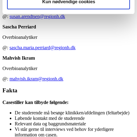
Kun nødvendige cookies
Chefbioanalytiker
@:
susan.arendtsen@regionh.dk
Sascha Perriard
Overbioanalytiker
@:
sascha.maria.perriard@regionh.dk
Mahvish Ikram
Overbioanalytiker
@:
mahvish.ikram@regionh.dk
Fakta
Casestiller kan tilbyde følgende:
De studerende må besøge klinikken/afdelingen (feltarbejde)
Løbende kontakt med de studerende
Relevant data og baggrundsmateriale
Vi står gerne til interviews ved behov for yderligere
information om casen.