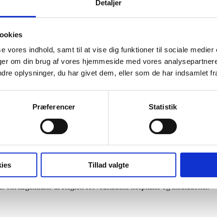
Detaljer
som sker flere gange dagligt. Dvs. at portørerne skubber rundt med unødi
res?
ookies
 er velkommen.
se vores indhold, samt til at vise dig funktioner til sociale medier
inger om din brug af vores hjemmeside med vores analysepartner
e oplysninger, du har givet dem, eller som de har indsamlet fra 
Præferencer
Statistik
ies
Tillad valgte
er om lægemidler til Region Hovedstadens hospitaler og institutioner.