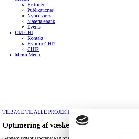
Historier
Publikationer
Nyhedsbrev
Materialebank
Events
OM CHI
Kontakt
Hvorfor CHI?
CHIP
Menu
Menu
TILBAGE TIL ALLE PROJEKTCASES
Optimering af væskevogne-flow
Gennem sygehusapoteket kan hospitalsafdelinger få væsker i store mæng