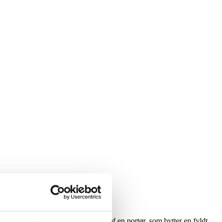
illet til den pågældende afdeling af en portør, som bytter en fyldt