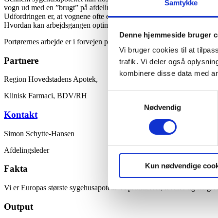
Samtykke
vogn ud med en ”brugt” på afdelingen.
Udfordringen er, at vognene ofte er relativt fulde ved udskiftningen, 
Hvordan kan arbejdsgangen optimeres, så denne arbejdsbyrde reduce
Denne hjemmeside bruger c
Portørernes arbejde er i forvejen presset og tungt. Enhver forbedring
Vi bruger cookies til at tilpas
Partnere
trafik. Vi deler også oplysn
kombinere disse data med andr
Region Hovedstadens Apotek,
Klinisk Farmaci, BDV/RH
Samtykkevalg
Nødvendig
Kontakt
Simon Schytte-Hansen
Afdelingsleder
Kun nødvendige cook
Fakta
Vi er Europ​as største sygehusapotek. Vi producerer, leverer og rådgiv
Output