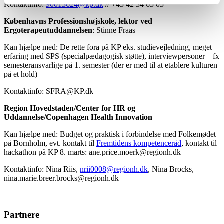
Kontaktinfo:
90013624@kp.dk
// +45 42 34 65 05
Københavns Professionshøjskole, lektor ved
Ergoterapeutuddannelsen
: Stinne Fraas
Kan hjælpe med: De rette fora på KP eks. studievejledning, meget
erfaring med SPS (specialpædagogisk støtte), interviewpersoner – fx
semesteransvarlige på 1. semester (der er med til at etablere kulturen
på et hold)
Kontaktinfo:
SFRA@KP.dk
Region Hovedstaden/Center for HR og
Uddannelse/Copenhagen Health Innovation
Kan hjælpe med: Budget og praktisk i forbindelse med Folkemødet
på Bornholm, evt. kontakt til
Fremtidens kompetenceråd
, kontakt til
hackathon på KP 8. marts:
ane.price.moerk@regionh.dk
Kontaktinfo: Nina Riis,
nrii0008@regionh.dk
, Nina Brocks,
nina.marie.breer.brocks@regionh.dk
Partnere