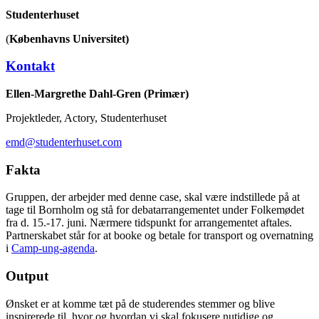
Studenterhuset
(
Københavns Universitet)
Kontakt
Ellen-Margrethe Dahl-Gren (Primær)
Projektleder, Actory, Studenterhuset
emd@studenterhuset.com
Fakta
Gruppen, der arbejder med denne case, skal være indstillede på at
tage til Bornholm og stå for debatarrangementet under Folkemødet
fra d. 15.-17. juni. Nærmere tidspunkt for arrangementet aftales.
Partnerskabet står for at booke og betale for transport og overnatning
i
Camp-ung-agenda
.
Output
Ønsket er at komme tæt på de studerendes stemmer og blive
inspirerede til, hvor og hvordan vi skal fokusere nutidige og