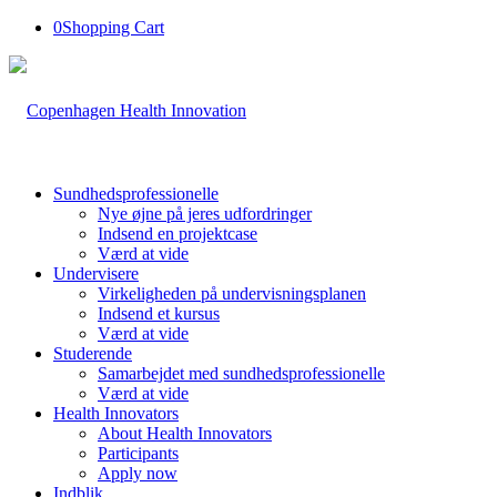
0
Shopping Cart
Sundhedsprofessionelle
Nye øjne på jeres udfordringer
Indsend en projektcase
Værd at vide
Undervisere
Virkeligheden på undervisningsplanen
Indsend et kursus
Værd at vide
Studerende
Samarbejdet med sundhedsprofessionelle
Værd at vide
Health Innovators
About Health Innovators
Participants
Apply now
Indblik