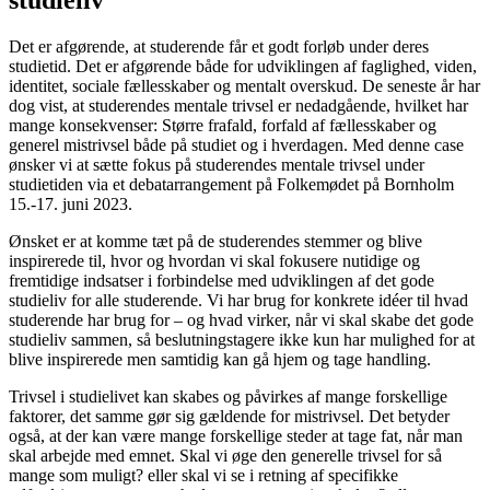
Det er afgørende, at studerende får et godt forløb under deres
studietid. Det er afgørende både for udviklingen af faglighed, viden,
identitet, sociale fællesskaber og mentalt overskud. De seneste år har
dog vist, at studerendes mentale trivsel er nedadgående, hvilket har
mange konsekvenser: Større frafald, forfald af fællesskaber og
generel mistrivsel både på studiet og i hverdagen. Med denne case
ønsker vi at sætte fokus på studerendes mentale trivsel under
studietiden via et debatarrangement på Folkemødet på Bornholm
15.-17. juni 2023.
Ønsket er at komme tæt på de studerendes stemmer og blive
inspirerede til, hvor og hvordan vi skal fokusere nutidige og
fremtidige indsatser i forbindelse med udviklingen af det gode
studieliv for alle studerende. Vi har brug for konkrete idéer til hvad
studerende har brug for – og hvad virker, når vi skal skabe det gode
studieliv sammen, så beslutningstagere ikke kun har mulighed for at
blive inspirerede men samtidig kan gå hjem og tage handling.
Trivsel i studielivet kan skabes og påvirkes af mange forskellige
faktorer, det samme gør sig gældende for mistrivsel. Det betyder
også, at der kan være mange forskellige steder at tage fat, når man
skal arbejde med emnet. Skal vi øge den generelle trivsel for så
mange som muligt? eller skal vi se i retning af specifikke