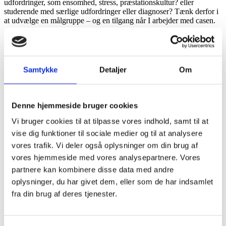
udfordringer, som ensomhed, stress, præstationskultur? eller
studerende med særlige udfordringer eller diagnoser? Tænk derfor i
at udvælge en målgruppe – og en tilgang når I arbejder med casen.
Praktisk
Gruppen, der arbejder med denne case, skal være indstillede på at
tage til Bornholm og stå for debatarrangementet under Folkemødet
Samtykke
Detaljer
Om
fra d. 15.-17. juni. Nærmere tidspunkt for arrangementet aftales.
Partnerskabet står for at booke og betale for transport og overnatning
i
Camp-ung-agenda
.
Denne hjemmeside bruger cookies
Links til ressourcer (data, rapporter mv.)
Vi bruger cookies til at tilpasse vores indhold, samt til at
vise dig funktioner til sociale medier og til at analysere
Deadline på DR
Rapport fra VIVE
vores trafik. Vi deler også oplysninger om din brug af
Center for Ungdomsforskning
vores hjemmeside med vores analysepartnere. Vores
Video fra KU
partnere kan kombinere disse data med andre
Ensomhed blandt unge (PURE – AAU)
EVAs site om trivsel på videregående
oplysninger, du har givet dem, eller som de har indsamlet
uddannelser
fra din brug af deres tjenester.
DJØFs trivselsanalyse
RUC
Studenterrådgivnings årsskrifter (især 2019
og 2020)
under “Publikationer”