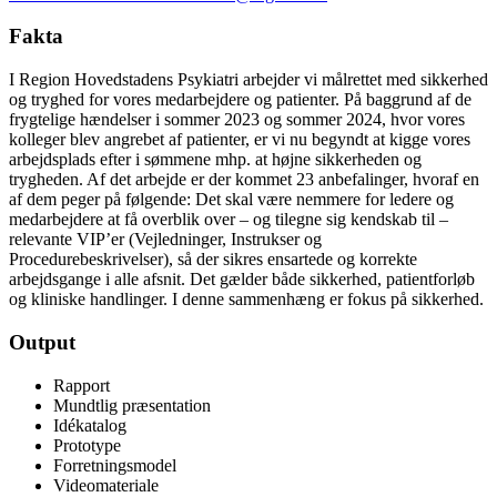
Fakta
I Region Hovedstadens Psykiatri arbejder vi målrettet med sikkerhed
og tryghed for vores medarbejdere og patienter. På baggrund af de
frygtelige hændelser i sommer 2023 og sommer 2024, hvor vores
kolleger blev angrebet af patienter, er vi nu begyndt at kigge vores
arbejdsplads efter i sømmene mhp. at højne sikkerheden og
trygheden. Af det arbejde er der kommet 23 anbefalinger, hvoraf en
af dem peger på følgende: Det skal være nemmere for ledere og
medarbejdere at få overblik over – og tilegne sig kendskab til –
relevante VIP’er (Vejledninger, Instrukser og
Procedurebeskrivelser), så der sikres ensartede og korrekte
arbejdsgange i alle afsnit. Det gælder både sikkerhed, patientforløb
og kliniske handlinger. I denne sammenhæng er fokus på sikkerhed.
Output
Rapport
Mundtlig præsentation
Idékatalog
Prototype
Forretningsmodel
Videomateriale