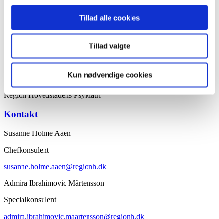
input til mulige løsninger.
Tillad alle cookies
1. tydelighed for medarbejderne og ledere, hvilke VIP
knytter sig til vedkommendes arbejdsopgaver
2. hvordan tager vi højde for forskellige læringsstile og
Tillad valgte
forudsætninger, så formidlingen er let tilgængeligt
3. implementeringen af ovenstående
Kun nødvendige cookies
Partnere
Region Hovedstadens Psykiatri
Kontakt
Susanne Holme Aaen
Chefkonsulent
susanne.holme.aaen@regionh.dk
Admira Ibrahimovic Mårtensson
Specialkonsulent
admira.ibrahimovic.maartensson@regionh.dk