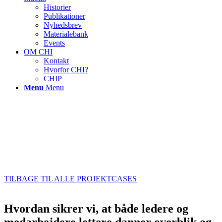
Historier
Publikationer
Nyhedsbrev
Materialebank
Events
OM CHI
Kontakt
Hvorfor CHI?
CHIP
Menu
Menu
TILBAGE TIL ALLE PROJEKTCASES
Hvordan sikrer vi, at både ledere og
medarbejdere lettere danner overblik og