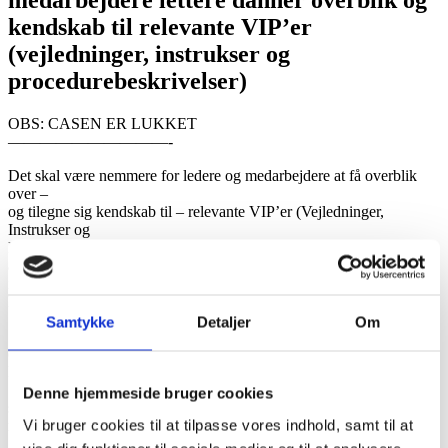
kendskab til relevante VIP’er
(vejledninger, instrukser og
procedurebeskrivelser)
OBS: CASEN ER LUKKET
——————————-
Det skal være nemmere for ledere og medarbejdere at få overblik
over –
og tilegne sig kendskab til – relevante VIP’er (Vejledninger,
Instrukser og
Procedurebeskrivelser), så der sikres ensartede og korrekte
arbejdsgange
i alle afsnit. Det gælder både sikkerhed, patientforløb og kliniske
handlinger. I denne sammenhæng er fokus på sikkerhed.
Samtykke
Detaljer
Om
• Det skal være tydeligt for den enkelte medarbejder, hvilke VIP’er
der
knytter sig til vedkommendes arbejdsopgaver
• Der skal tages højde for forskellige læringsstile og forudsætninger,
Denne hjemmeside bruger cookies
så
Vi bruger cookies til at tilpasse vores indhold, samt til at
materialet kan tilegnes på forskellig vis, og ikke kun er skriftligt.
• Ledelsen skal have overblik over den enkelte medarbejders