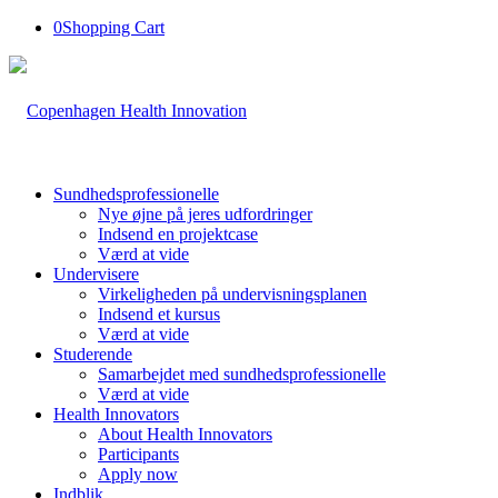
0
Shopping Cart
Sundhedsprofessionelle
Nye øjne på jeres udfordringer
Indsend en projektcase
Værd at vide
Undervisere
Virkeligheden på undervisningsplanen
Indsend et kursus
Værd at vide
Studerende
Samarbejdet med sundhedsprofessionelle
Værd at vide
Health Innovators
About Health Innovators
Participants
Apply now
Indblik