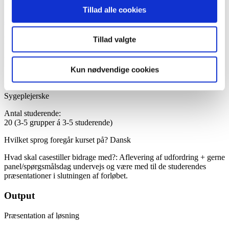
Annette Mollerup
Tillad alle cookies
Lektor, UC Diakonissestiftelsen, Sygepleje
amol@ucdiakonissen.dk
Fakta
Tillad valgte
Hvornår afholdes kurset:
Kun nødvendige cookies
11/10-2021 til 10/11-2021
Uddannelse:
Sygeplejerske
Antal studerende:
20 (3-5 grupper á 3-5 studerende)
Hvilket sprog foregår kurset på? Dansk
Hvad skal casestiller bidrage med?: Aflevering af udfordring + gerne
panel/spørgsmålsdag undervejs og være med til de studerendes
præsentationer i slutningen af forløbet.
Output
Præsentation af løsning