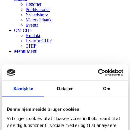
Historier
Publikationer
Nyhedsbrev
Materialebank
Events
OM CHI
Kontakt
Hvorfor CHI?
CHIP
Menu
Menu
Samtykke
Detaljer
Om
Denne hjemmeside bruger cookies
Innovation og sygepleje
Vi bruger cookies til at tilpasse vores indhold, samt til at
vise dig funktioner til sociale medier og til at analysere
Dette er et valgfrit kursus for sygeplejestuderende på