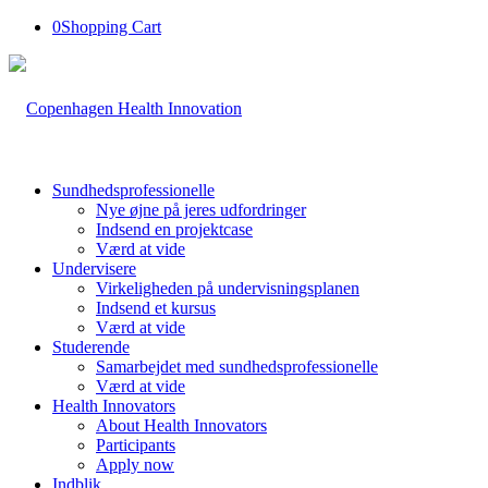
0
Shopping Cart
Sundhedsprofessionelle
Nye øjne på jeres udfordringer
Indsend en projektcase
Værd at vide
Undervisere
Virkeligheden på undervisningsplanen
Indsend et kursus
Værd at vide
Studerende
Samarbejdet med sundhedsprofessionelle
Værd at vide
Health Innovators
About Health Innovators
Participants
Apply now
Indblik