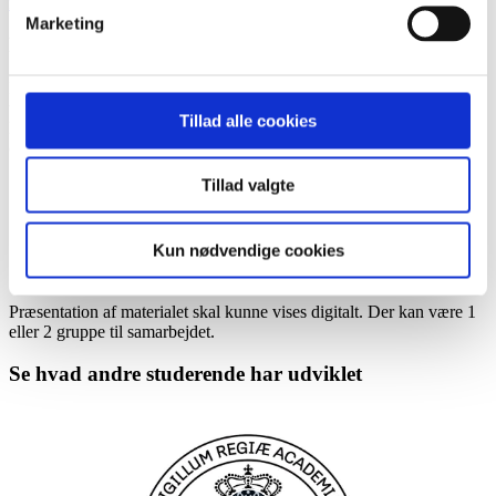
manuella.jose.nicolau.01@regionh.dk
Marketing
Fakta
I Kard Lab på Rigshospitalet indlægges årligt omkring 800 patienter
til device-anlæggelse.Der er fokus på flow på operationsstuerne i
Tillad alle cookies
Kard Lab og patienterne ”bestilles” ned med portør i god tid for at
opnå god rumudnyttelse på operationsstuerne.
Tillad valgte
Output
Rapport
Kun nødvendige cookies
Idékatalog
Andet
Præsentation af materialet skal kunne vises digitalt. Der kan være 1
eller 2 gruppe til samarbejdet.
Se hvad andre studerende har udviklet