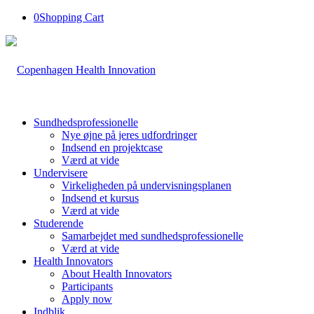
0
Shopping Cart
Sundhedsprofessionelle
Nye øjne på jeres udfordringer
Indsend en projektcase
Værd at vide
Undervisere
Virkeligheden på undervisningsplanen
Indsend et kursus
Værd at vide
Studerende
Samarbejdet med sundhedsprofessionelle
Værd at vide
Health Innovators
About Health Innovators
Participants
Apply now
Indblik