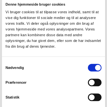
I Kard Lab på Rigshospitalet indlægges årligt omkring 800 patienter
Denne hjemmeside bruger cookies
til device-anlæggelse.Der er fokus på flow på operationsstuerne i
Vi bruger cookies til at tilpasse vores indhold, samt til at
Kard Lab og patienterne ”bestilles” ned med portør i god tid for at
opnå god rumudnyttelse på operationsstuerne.
vise dig funktioner til sociale medier og til at analysere
vores trafik. Vi deler også oplysninger om din brug af
Ventetiden i venteområderne er derfor af varierende grad. Flere af
patienterne fortæller, at de oplever at sidde i træk og at omgivelserne
vores hjemmeside med vores analysepartnere. Vores
i venteområderne er triste og kolde. Vi oplever, at der er behov for
partnere kan kombinere disse data med andre
nye øjne og måske forandring målrettet patient-rejsen ved
oplysninger, du har givet dem, eller som de har indsamlet
indlæggelse til en pace procedure og med særligt fokus på de fysiske
rammer
fra din brug af deres tjenester.
Partnere
Samtykkevalg
Rigshospitalet
Nødvendig
Kardiologisk Laboratorium
Kontakt
Præferencer
Manuella Jose Nicolau
Statistik
Kardiologisk Sygeplejerske