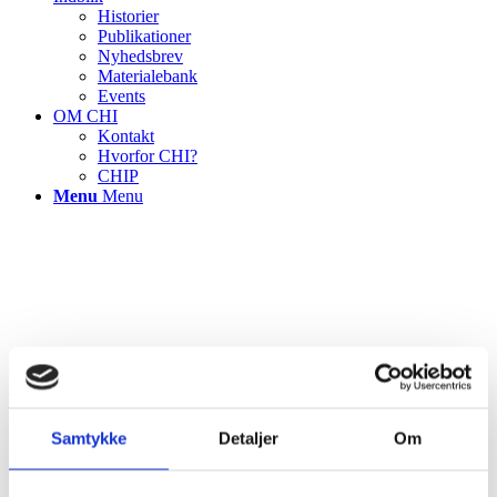
Historier
Publikationer
Nyhedsbrev
Materialebank
Events
OM CHI
Kontakt
Hvorfor CHI?
CHIP
Menu
Menu
TILBAGE TIL ALLE PROJEKTCASES
Samtykke
Detaljer
Om
Fysiske rammer i venteområder