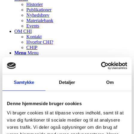
Historier
Publikationer
Nyhedsbrev
Materialebank
Events
OM CHI
Kontakt
Hvorfor CHI?
CHIP
Menu
Menu
Samtykke
Detaljer
Om
Denne hjemmeside bruger cookies
TILBAGE TIL ALLE PROJEKTCASES
Vi bruger cookies til at tilpasse vores indhold, samt til at
www.colourbox.com
vise dig funktioner til sociale medier og til at analysere
vores trafik. Vi deler også oplysninger om din brug af
Ergonomisk håndpude til forebyggelse af