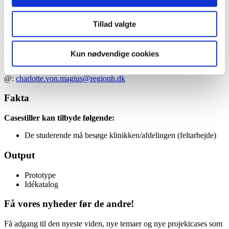
Innovation Lab Rigshospitalet
Kontakt
Tillad valgte
Charlotte von Magius
Kun nødvendige cookies
Projektleder
@:
charlotte.von.magius@regionh.dk
Fakta
Casestiller kan tilbyde følgende:
De studerende må besøge klinikken/afdelingen (feltarbejde)
Output
Prototype
Idékatalog
Få vores nyheder før de andre!
Få adgang til den nyeste viden, nye temaer og nye projektcases som