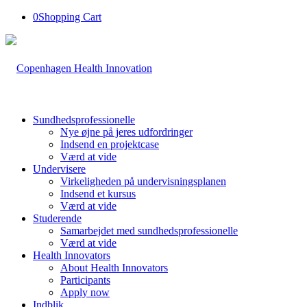
0
Shopping Cart
Sundhedsprofessionelle
Nye øjne på jeres udfordringer
Indsend en projektcase
Værd at vide
Undervisere
Virkeligheden på undervisningsplanen
Indsend et kursus
Værd at vide
Studerende
Samarbejdet med sundhedsprofessionelle
Værd at vide
Health Innovators
About Health Innovators
Participants
Apply now
Indblik