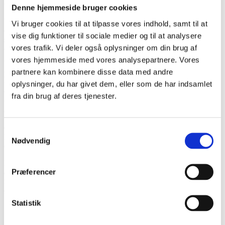
Denne hjemmeside bruger cookies
Vi er en operationsafdeling med seks operationsstuer, der opererer
Vi bruger cookies til at tilpasse vores indhold, samt til at
ca. 6000 patienter om året. Over 90% af vores patienter går hjem
vise dig funktioner til sociale medier og til at analysere
samme dag, som de opereres. Alle vores operationer er planlagte
vores trafik. Vi deler også oplysninger om din brug af
operationer. 70% indenfor ortopædkirurgi og 30% indenfor
gynækologi og mave-tarm kirurgi.
vores hjemmeside med vores analysepartnere. Vores
partnere kan kombinere disse data med andre
Ligesom resten af sygehusvæsenet oplever afdelingen stigende
udgifter til løn og udstyr. Specielt indenfor ortopædkirurgi ses en
oplysninger, du har givet dem, eller som de har indsamlet
voldsom stigning i udgifter til instrumenter og udstyr. Afdelingens
fra din brug af deres tjenester.
udfordring er, at vi ikke kender de specifikke priser på vores
operationer.
Over 90% af vores operationer er standardoperationer, og vi ved
Samtykkevalg
hvilket udstyr der skal bruges, hvad udstyret koster og hvor mange
Nødvendig
operationer, der udføres.
Problemet er at data er gemt i forskellige systemer (SAP, SP, og
Præferencer
afdelingens excel ark). Hvis man kunne sammenkøre data kunne
man nemt få et overblik over priser for operationerne og optimere
økonomistyring.
Statistik
Se hvad andre studerende har udviklet