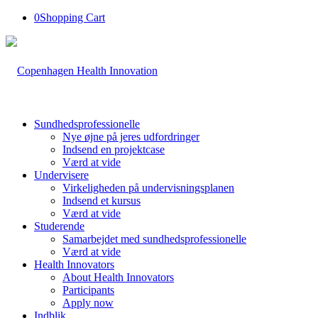
0
Shopping Cart
Sundhedsprofessionelle
Nye øjne på jeres udfordringer
Indsend en projektcase
Værd at vide
Undervisere
Virkeligheden på undervisningsplanen
Indsend et kursus
Værd at vide
Studerende
Samarbejdet med sundhedsprofessionelle
Værd at vide
Health Innovators
About Health Innovators
Participants
Apply now
Indblik