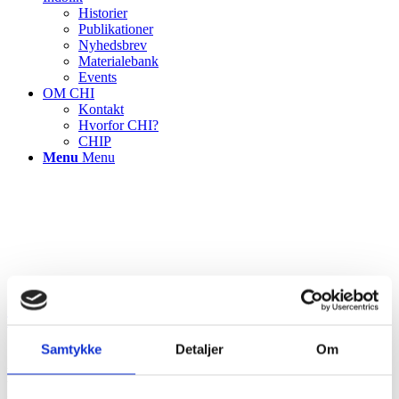
Historier
Publikationer
Nyhedsbrev
Materialebank
Events
OM CHI
Kontakt
Hvorfor CHI?
CHIP
Menu
Menu
TILBAGE TIL ALLE PROJEKTCASES
Samtykke
Detaljer
Om
Effektiv vare- og økonomistyring
indenfor kirurgi