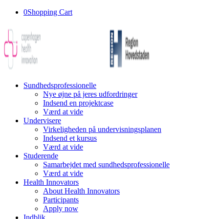
0
Shopping Cart
Sundhedsprofessionelle
Nye øjne på jeres udfordringer
Indsend en projektcase
Værd at vide
Undervisere
Virkeligheden på undervisningsplanen
Indsend et kursus
Værd at vide
Studerende
Samarbejdet med sundhedsprofessionelle
Værd at vide
Health Innovators
About Health Innovators
Participants
Apply now
Indblik