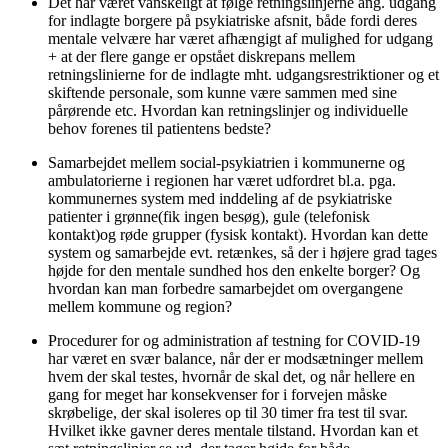
Det har været vanskeligt at følge retningslinjerne ang. udgang
for indlagte borgere på psykiatriske afsnit, både fordi deres
mentale velvære har været afhængigt af mulighed for udgang
+ at der flere gange er opstået diskrepans mellem
retningslinierne for de indlagte mht. udgangsrestriktioner og et
skiftende personale, som kunne være sammen med sine
pårørende etc. Hvordan kan retningslinjer og individuelle
behov forenes til patientens bedste?
Samarbejdet mellem social-psykiatrien i kommunerne og
ambulatorierne i regionen har været udfordret bl.a. pga.
kommunernes system med inddeling af de psykiatriske
patienter i grønne(fik ingen besøg), gule (telefonisk
kontakt)og røde grupper (fysisk kontakt). Hvordan kan dette
system og samarbejde evt. retænkes, så der i højere grad tages
højde for den mentale sundhed hos den enkelte borger? Og
hvordan kan man forbedre samarbejdet om overgangene
mellem kommune og region?
Procedurer for og administration af testning for COVID-19
har været en svær balance, når der er modsætninger mellem
hvem der skal testes, hvornår de skal det, og når hellere en
gang for meget har konsekvenser for i forvejen måske
skrøbelige, der skal isoleres op til 30 timer fra test til svar.
Hvilket ikke gavner deres mentale tilstand. Hvordan kan et