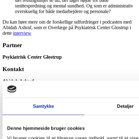
sæt retningslinjer se ud, der tager højde for både
smittespredning og mental sundhed. Og som er administrativ
overskuelig for både medarbejdere og personale?
Du kan høre mere om de forskellige udfordringer i podcasten med
Abidah Ashraf, som er Overlæge på Psykiatrisk Center Glostrup i
dette
interview
Partner
Psykiatrisk Center Glostrup
Kontakt
Abidah Ashraf
Overlæge
abidah.ashraf@regionh.dk
Samarbejde
Samtykke
Detaljer
Casegiver stiller gerne op til at præsentere casen på kursus og holder
gerne løbende kontakt med de studerende.
Denne hjemmeside bruger cookies
Output
Vi bruger cookies til at tilpasse vores indhold, samt til at vise 