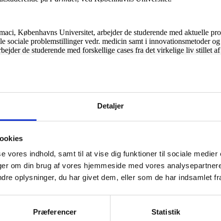
maci, Københavns Universitet, arbejder de studerende med aktuelle pro
lle sociale problemstillinger vedr. medicin samt i innovationsmetoder og
jder de studerende med forskellige cases fra det virkelige liv stillet a
Kurset løber fra slutningen af april til slutningen af juni.
de i lægemiddelvidenskab, der har en bachelor indenfor anden men beslæ
 men typisk vil der være mindst en dansktalende i hver gruppe. De stud
Detaljer
ekter omkring sygdom og medicin. De studerende, der har farmaci som
el et system, et sundhedsprofessionelt samt et patientperspektiv. Dis
ookies
em de gerne vil have løst, og som en relation til medicinbrug hvori der
se vores indhold, samt til at vise dig funktioner til sociale medier
nysgerrige studerende til at arbejde innovativt med sin case og finde ny
inger om din brug af vores hjemmeside med vores analysepartner
rktøjer. Det er vigtigt for os, at de studerende kommer gennem såvel afd
e oplysninger, du har givet dem, eller som de har indsamlet fra 
n, har vi et ønske om at case-stiller selv kommer og præsenterer casen fo
); og deltage i eksaminationen af de studerende. Som case-stiller får man
Præferencer
Statistik