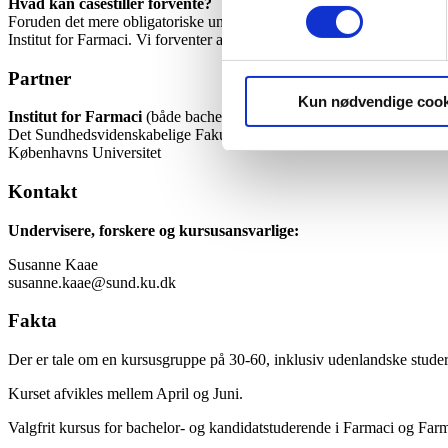
Hvad kan casestiller forvente?
Foruden det mere obligatoriske undervisningsforløb med mange inspirer
Institut for Farmaci. Vi forventer at engagere et bredt udsnit af aktør
Partner
Kun nødvendige cook
Institut for Farmaci
(både bachelor og kandidatniveau)
Det Sundhedsvidenskabelige Fakultet
Københavns Universitet
Kontakt
Undervisere, forskere og kursusansvarlige:
Susanne Kaae
susanne.kaae@sund.ku.dk
Fakta
Der er tale om en kursusgruppe på 30-60, inklusiv udenlandske studere
Kurset afvikles mellem April og Juni.
Valgfrit kursus for bachelor- og kandidatstuderende i Farmaci og Fa