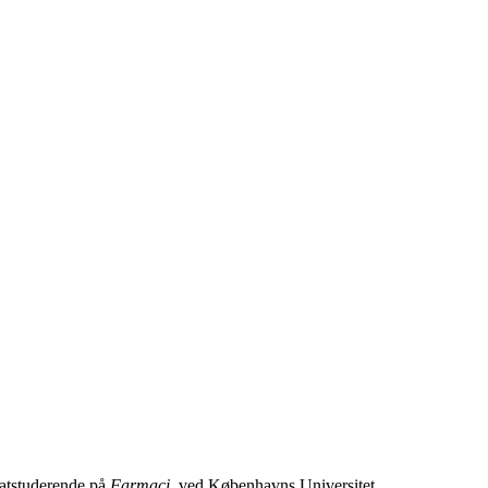
datstuderende på
Farmaci
, ved Københavns Universitet.