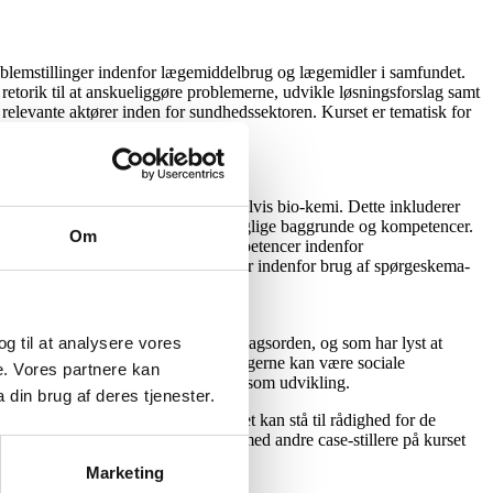
blemstillinger indenfor lægemiddelbrug og lægemidler i samfundet.
 retorik til at anskueliggøre problemerne, udvikle løsningsforslag samt
f relevante aktører inden for sundhedssektoren. Kurset er tematisk for
gtet disciplin til farmaci eksempelvis bio-kemi. Dette inkluderer
erende har derfor lidt forskellige faglige baggrunde og kompetencer.
Om
 grunduddannelse, har desuden kompetencer indenfor
se studerende har desuden færdigheder indenfor brug af spørgeskema-
 indgår en relevant bæredygtigheds-dagsorden, og som har lyst at
 og til at analysere vores
e, mulige løsninger til dette. Løsningerne kan være sociale
e. Vores partnere kan
ækningsfaserne i en innovationsproces som udvikling.
din brug af deres tjenester.
r de studerende; undervejs i forløbet kan stå til rådighed for de
 mulighed for at lytte til og sparre med andre case-stillere på kurset
Marketing