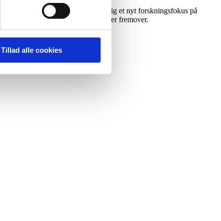
t ’Medicin og bæredygtighed’ samtidig et nyt forskningsfokus på
udvikle nye perspektiver og samarbejder fremover.
Tillad alle cookies