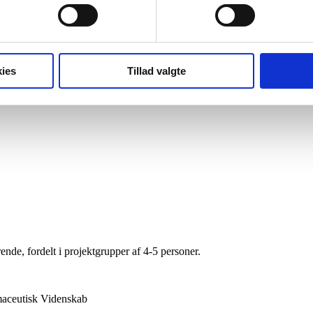
ende interaktioner blandt studerende og case-stillere, afspejler temae
er inden for emnet, der vil give muligheder for at danne nye kontakter, 
ies
Tillad valgte
nde, fordelt i projektgrupper af 4-5 personer.
rmaceutisk Videnskab