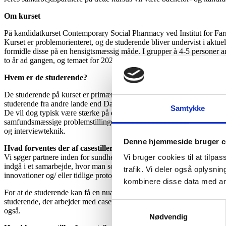
Om kurset
På kandidatkurset Contemporary Social Pharmacy ved Institut for Far
Kurset er problemorienteret, og de studerende bliver undervist i aktue
formidle disse på en hensigtsmæssig måde. I grupper à 4-5 personer arbe
to år ad gangen, og temaet for 2024-2025 er Medicin og bæredygtighed. 
Hvem er de studerende?
De studerende på kurset er primært farmaceutstuderende samt studeren
studerende fra andre lande end Danmark. Kursus er derfor på engelsk,
Samtykke
De vil dog typisk være stærke på de mere biologiske og kemiske asp
samfundsmæssige problemstillinger omkring brug af lægemidler fra såv
og interviewteknik.
Denne hjemmeside bruger c
Hvad forventes der af casestiller?
Vi søger partnere inden for sundhedsvæsenet, der har et konkret probl
Vi bruger cookies til at tilpas
indgå i et samarbejde, hvor man som case-stiller kan få engagerede og 
trafik. Vi deler også oplysn
innovationer og/ eller tidlige prototyper af fysiske eller digitale væ
kombinere disse data med andr
For at de studerende kan få en nuanceret forståelse af problemstillinge
studerende, der arbejder med casen (fx to korte møder i løbet af kurset
Samtykkevalg
også.
Nødvendig