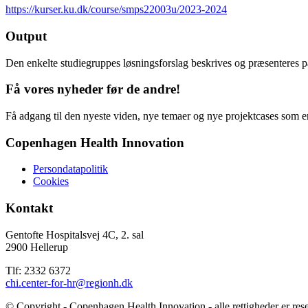
https://kurser.ku.dk/course/smps22003u/2023-2024
Output
Den enkelte studiegruppes løsningsforslag beskrives og præsenteres på 
Få vores nyheder før de andre!
Få adgang til den nyeste viden, nye temaer og nye projektcases som en
Copenhagen Health Innovation
Persondatapolitik
Cookies
Kontakt
Gentofte Hospitalsvej 4C, 2. sal
2900 Hellerup
Tlf: 2332 6372
chi.center-for-hr@regionh.dk
© Copyright - Copenhagen Health Innovation - alle rettigheder er rese