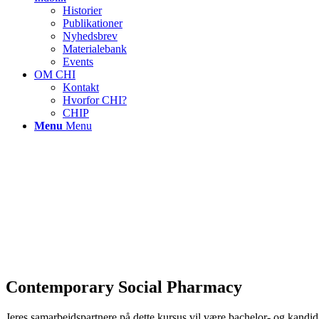
Historier
Publikationer
Nyhedsbrev
Materialebank
Events
OM CHI
Kontakt
Hvorfor CHI?
CHIP
Menu
Menu
Contemporary Social Pharmacy
Jeres samarbejdspartnere på dette kursus vil være bachelor- og kandi