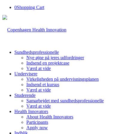
0
Shopping Cart
Sundhedsprofessionelle
Nye øjne på jeres udfordringer
Indsend en projektcase
Værd at vide
Undervisere
Virkeligheden på undervisningsplanen
Indsend et kursus
Værd at vide
Studerende
Samarbejdet med sundhedsprofessionelle
Værd at vide
Health Innovators
About Health Innovators
Participants
Apply now
Indblik