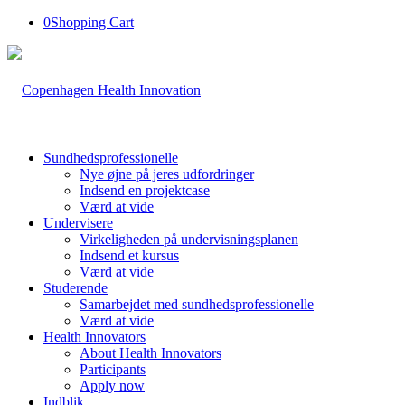
0
Shopping Cart
Sundhedsprofessionelle
Nye øjne på jeres udfordringer
Indsend en projektcase
Værd at vide
Undervisere
Virkeligheden på undervisningsplanen
Indsend et kursus
Værd at vide
Studerende
Samarbejdet med sundhedsprofessionelle
Værd at vide
Health Innovators
About Health Innovators
Participants
Apply now
Indblik