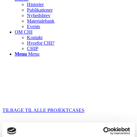
Historier
Publikationer
Nyhedsbrev
Materialebank
Events
OM CHI
Kontakt
Hvorfor CHI?
CHIP
Menu
Menu
TILBAGE TIL ALLE PROJEKTCASES
Brug af generativ AI i et
kvalitetsreguleret miljø