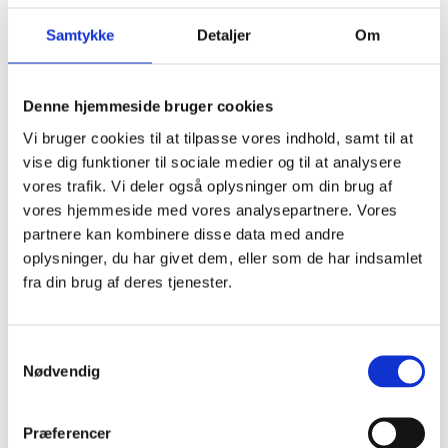
Samtykke
Detaljer
Om
Vi ønsker at vurdere muligheden for at anvende generativ AI til
visse opgaver og udfordringer i et stramt begrænset
lægemiddelregulatorisk regime (kvalitetssystemsikret miljø). Det vil
sige hvor der i vidt omfang stilles betydelige krav til validering og
Denne hjemmeside bruger cookies
kvalificering af computerbaserede og IT-understøttende systemer
(GXP-krav). Der er dog områder, hvor der ikke stilles helt samme
Vi bruger cookies til at tilpasse vores indhold, samt til at
krav, og hvor AI nemmere kan tænkes anvendt til at effektivisere
vise dig funktioner til sociale medier og til at analysere
processer, bl.a. i dokumentgenerering og håndtering.
vores trafik. Vi deler også oplysninger om din brug af
Vi ønsker at kortlægge hvor det giver mening at implementere AI.
vores hjemmeside med vores analysepartnere. Vores
Hvordan griber vi det an, hvor starter man? Kan der udvikles en
partnere kan kombinere disse data med andre
model for delvis test/afprøvning i mindre definerede domæner i
værdikæden/kvalitetssystemet? Hvad kan bruge af AI-værktøjer?
oplysninger, du har givet dem, eller som de har indsamlet
Hvordan engagerer vi medarbejdere?
fra din brug af deres tjenester.
Om Region Hovedstadens Apotek
Samtykkevalg
Region Hovedstadens Apotek er landets største sygehusapotek. Vi
producerer og leverer lægemidler til regionens hospitaler. Denne
Nødvendig
case foregår i Kvalitetsafdelingen.
Se video om sygehusapotekets opgaver
Præferencer