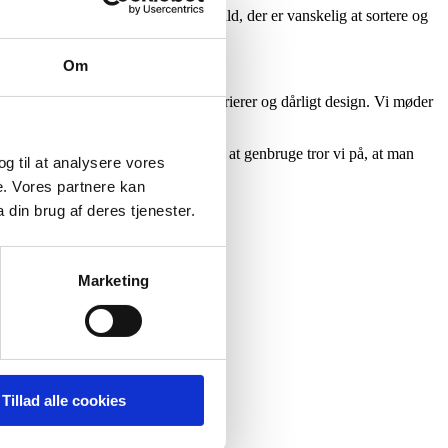
age. Derfor producerer vi meget affald, der er vanskelig at sortere og
Om
dag.
ivation eller fysiske/ praktiske barrierer og dårligt design. Vi møder
 af engangsartikler, være bedre til at genbruge tror vi på, at man
 og til at analysere vores
e. Vores partnere kan
din brug af deres tjenester.
Marketing
Tillad alle cookies