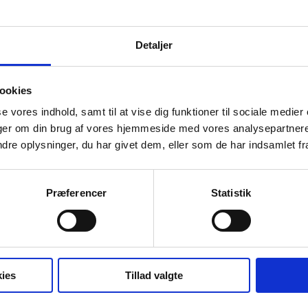
re krav til hygiejne og sterilitet anvendes meget engangsudstyr og emball
res specielt, andet er blandingsprodukter, der er vanskeligt at sortere.
Detaljer
uge så meget affald som muligt, men det kan være svært i en travl hver
er i bl.a. manglende viden, uhensigtsmæssige arbejdsgange, manglende mot
 skal pakkes ud og sorteres.
ookies
af det skyldes uhensigtsmæssig indkøb af varer. Ved at reducere antallet
se vores indhold, samt til at vise dig funktioner til sociale medier
dhedsvæsenet.
inger om din brug af vores hjemmeside med vores analysepartner
e oplysninger, du har givet dem, eller som de har indsamlet fra 
Præferencer
Statistik
ies
Tillad valgte