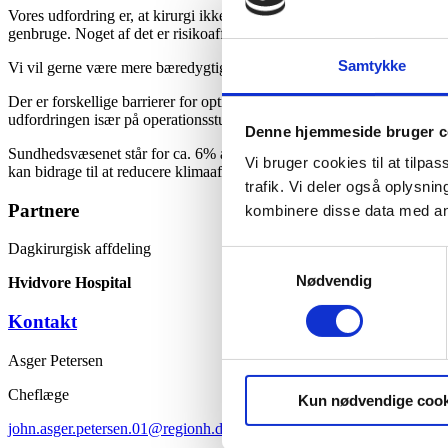
Vores udfordring er, at kirurgi ikke er særlig miljøvenlig. Pga. de sto
genbruge. Noget af det er risikoaffald og medicinrester, der skal håndte
Samtykke
Vi vil gerne være mere bæredygtige ved at reducere, sortere og genbr
Der er forskellige barrierer for optimal sortering af affald, som bund
udfordringen især på operationsstuen, hvor der er meget emballage der
Denne hjemmeside bruger c
Sundhedsvæsenet står for ca. 6% af den globale CO2 belastning, meget 
Vi bruger cookies til at tilpas
kan bidrage til at reducere klimaaftryk og øge bæredygtighed for sun
trafik. Vi deler også oplysn
Partnere
kombinere disse data med andr
Dagkirurgisk affdeling
Samtykkevalg
Nødvendig
Hvidvore Hospital
Kontakt
Asger Petersen
Cheflæge
Kun nødvendige cook
john.asger.petersen.01@regionh.dk