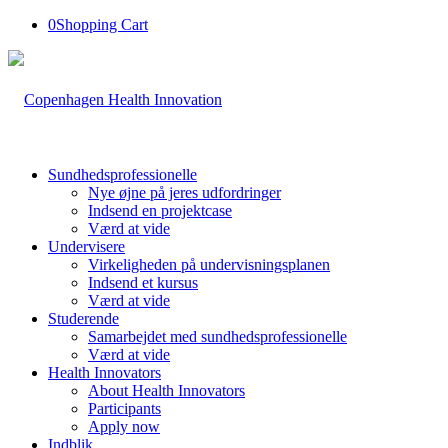
0
Shopping Cart
Sundhedsprofessionelle
Nye øjne på jeres udfordringer
Indsend en projektcase
Værd at vide
Undervisere
Virkeligheden på undervisningsplanen
Indsend et kursus
Værd at vide
Studerende
Samarbejdet med sundhedsprofessionelle
Værd at vide
Health Innovators
About Health Innovators
Participants
Apply now
Indblik