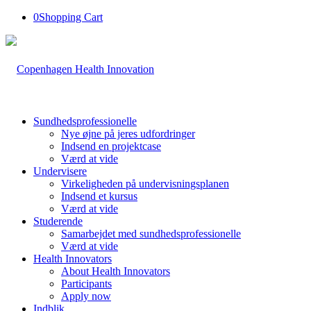
0
Shopping Cart
Sundhedsprofessionelle
Nye øjne på jeres udfordringer
Indsend en projektcase
Værd at vide
Undervisere
Virkeligheden på undervisningsplanen
Indsend et kursus
Værd at vide
Studerende
Samarbejdet med sundhedsprofessionelle
Værd at vide
Health Innovators
About Health Innovators
Participants
Apply now
Indblik