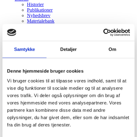
Historier
Publikationer
Nyhedsbrev
Materialebank
Events
OM CHI
Kontakt
Hvorfor CHI?
CHIP
Samtykke
Detaljer
Om
Menu
Menu
Denne hjemmeside bruger cookies
Vi bruger cookies til at tilpasse vores indhold, samt til at
vise dig funktioner til sociale medier og til at analysere
vores trafik. Vi deler også oplysninger om din brug af
vores hjemmeside med vores analysepartnere. Vores
partnere kan kombinere disse data med andre
TILBAGE TIL ALLE PROJEKTCASES
oplysninger, du har givet dem, eller som de har indsamlet
fra din brug af deres tjenester.
At kunne finde personale og patient