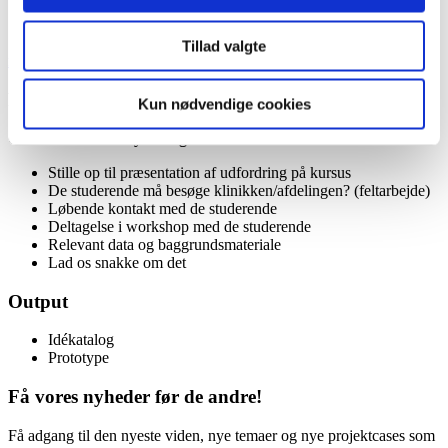
Sygeplejespecialist i hjemmebehandling
Tillad valgte
rikke.thenning.michelsen@regionh.dk
Fakta
Kun nødvendige cookies
Casestiller kan tilbyde følgende:
Stille op til præsentation af udfordring på kursus
De studerende må besøge klinikken/afdelingen? (feltarbejde)
Løbende kontakt med de studerende
Deltagelse i workshop med de studerende
Relevant data og baggrundsmateriale
Lad os snakke om det
Output
Idékatalog
Prototype
Få vores nyheder før de andre!
Få adgang til den nyeste viden, nye temaer og nye projektcases som