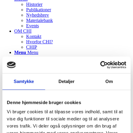
Historier
Publikationer
Nyhedsbrev
Materialebank
Events
OM CHI
Kontakt
Hvorfor CHI?
CHIP
Menu
Menu
Samtykke
Detaljer
Om
Denne hjemmeside bruger cookies
TILBAGE TIL ALLE PROJEKTCASES
Vi bruger cookies til at tilpasse vores indhold, samt til at
vise dig funktioner til sociale medier og til at analysere
AI-telefon, hvor familierne kan få svar på
vores trafik. Vi deler også oplysninger om din brug af
spørgsmål uden direkte kontakt med