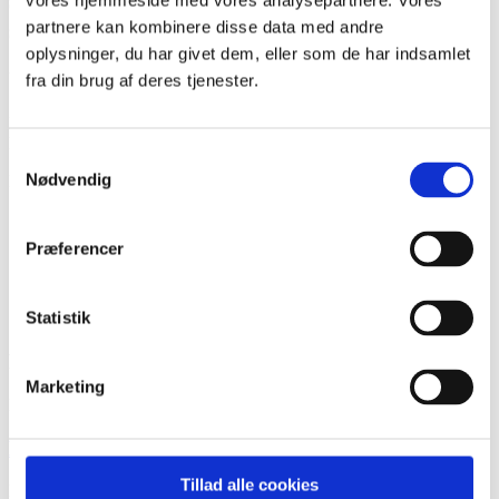
vores hjemmeside med vores analysepartnere. Vores
sundhedspersonalet
partnere kan kombinere disse data med andre
oplysninger, du har givet dem, eller som de har indsamlet
Udfordring
fra din brug af deres tjenester.
Mange telefon opkald fra familier, som egentlig er simpel, som
kunne besvares hvis vi havde en telefon-robot. det er tidskrævende.
Samtykkevalg
Nødvendig
Man kunne starte indenfor nogle begræset områder: fx.:
opkast i forbindelse med medicin
kvalme
Præferencer
bad
plaster skift
Faste og tørste tider
Statistik
Aftaler
Partnere
Marketing
Rigshospitalet
Kontakt
Tillad alle cookies
Rikke Thenning Michelsen