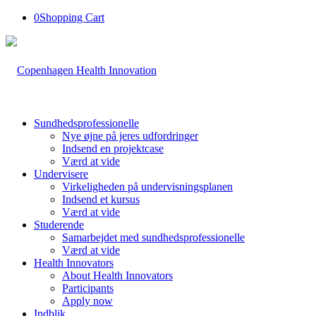
0
Shopping Cart
Sundhedsprofessionelle
Nye øjne på jeres udfordringer
Indsend en projektcase
Værd at vide
Undervisere
Virkeligheden på undervisningsplanen
Indsend et kursus
Værd at vide
Studerende
Samarbejdet med sundhedsprofessionelle
Værd at vide
Health Innovators
About Health Innovators
Participants
Apply now
Indblik