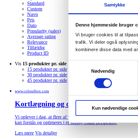
Standard
Samtykke
Custom
Navn
Pris
Denne hjemmeside bruger c
Dato
Popularity (sales)
Vi bruger cookies til at tilpas
Average rating
trafik. Vi deler også oplysn
Relevance
Tilfældig
kombinere disse data med andr
Product ID
Vis
15 produkter pr. side
Samtykkevalg
15 produkter pr. side
Nødvendig
30 produkter pr. side
45 produkter pr. side
www.colourbox.com
Kortlægning og optimering af værdikæde
Kun nødvendige cook
Vi oplever i dag, at flere af vores arbejdsgange indenfor indkøb
kan forstås og optimeres i et supply chain perspektiv.
Læs mere
Vis detaljer