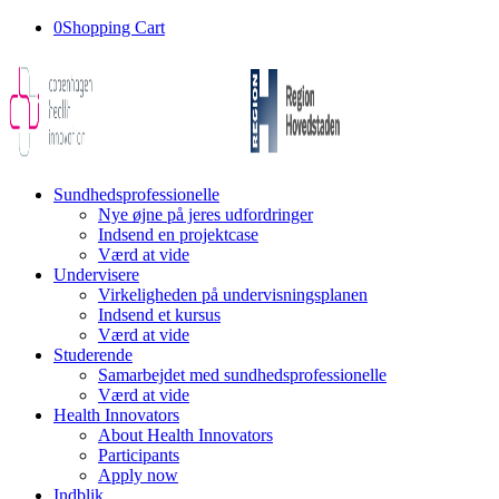
0
Shopping Cart
Sundhedsprofessionelle
Nye øjne på jeres udfordringer
Indsend en projektcase
Værd at vide
Undervisere
Virkeligheden på undervisningsplanen
Indsend et kursus
Værd at vide
Studerende
Samarbejdet med sundhedsprofessionelle
Værd at vide
Health Innovators
About Health Innovators
Participants
Apply now
Indblik