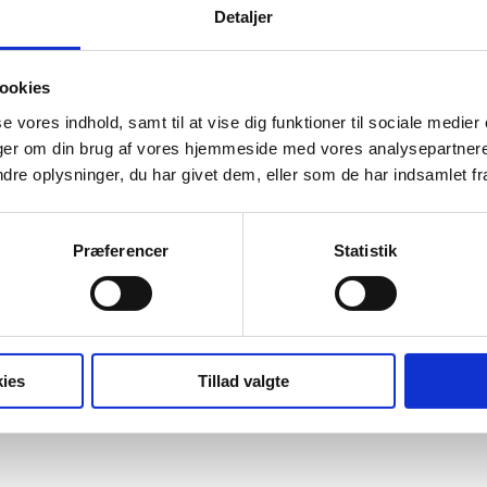
Detaljer
ookies
se vores indhold, samt til at vise dig funktioner til sociale medier
inger om din brug af vores hjemmeside med vores analysepartner
e oplysninger, du har givet dem, eller som de har indsamlet fra 
Præferencer
Statistik
, indkøb og lagerstyring i hospitalsregi
ies
Tillad valgte
, lagerstyring og bestillingsprocesser i høj grad er manuelt understøtt