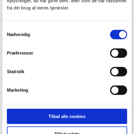
oplysninger, du har givet dem, eller som de har indsamlet
Standard
fra din brug af deres tjenester.
Custom
Navn
Pris
Dato
Samtykkevalg
Popularity (sales)
Nødvendig
Average rating
Relevance
Tilfældig
Product ID
Præferencer
Vis
15 produkter pr. side
15 produkter pr. side
Statistik
30 produkter pr. side
45 produkter pr. side
Marketing
Intensivt Terapiafsnit på Bispebjerg:
Ændrede arbejdsgange under og efter
en pandemi
Tillad alle cookies
De daglige arbejdsgange på Intensiv Terapiafsnit på
Tillad valgte