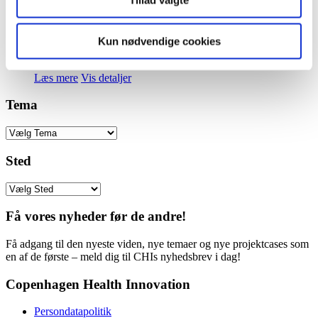
Bispebjerg ændrede sig markant under COVID-19. Hvordan
sikrer man, at de gode vaner, der blev grundlagt under
pandemien, fortsætter? Hvad har virket godt under COVID-
19? Og hvad der bør forandres som resultat af de erfaringer,
Kun nødvendige cookies
afdelingen har gjort sig?
Læs mere
Vis detaljer
Tema
Sted
Få vores nyheder før de andre!
Få adgang til den nyeste viden, nye temaer og nye projektcases som
en af de første – meld dig til CHIs nyhedsbrev i dag!
Copenhagen Health Innovation
Persondatapolitik