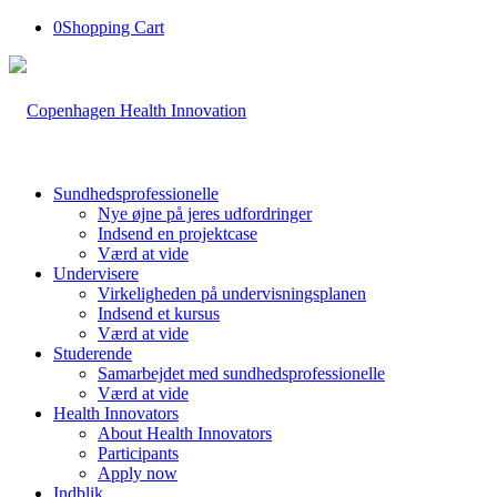
0
Shopping Cart
Sundhedsprofessionelle
Nye øjne på jeres udfordringer
Indsend en projektcase
Værd at vide
Undervisere
Virkeligheden på undervisningsplanen
Indsend et kursus
Værd at vide
Studerende
Samarbejdet med sundhedsprofessionelle
Værd at vide
Health Innovators
About Health Innovators
Participants
Apply now
Indblik