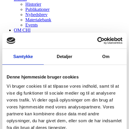
Historier
Publikationer
Nyhedsbrev
Materialebank
Events
OM CHI
Kontakt
Hvorfor CHI?
CHIP
Menu
Menu
Samtykke
Detaljer
Om
Denne hjemmeside bruger cookies
Vi bruger cookies til at tilpasse vores indhold, samt til at
vise dig funktioner til sociale medier og til at analysere
vores trafik. Vi deler også oplysninger om din brug af
vores hjemmeside med vores analysepartnere. Vores
Digital sundhed
partnere kan kombinere disse data med andre
oplysninger, du har givet dem, eller som de har indsamlet
Sortering
Standard
fra din brug af deres tjenester.