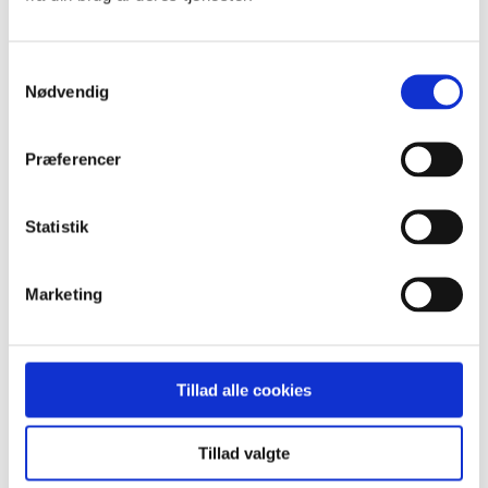
Standard
Custom
Navn
Samtykkevalg
Pris
Dato
Nødvendig
Popularity (sales)
Average rating
Relevance
Præferencer
Tilfældig
Product ID
Vis
15 produkter pr. side
Statistik
15 produkter pr. side
30 produkter pr. side
45 produkter pr. side
Marketing
www.herlevhospital.dk
Digital beslutningsstøtte til valg af
Tillad alle cookies
fødselsforberedelse
Projektet handler om at udvikle et digitalt
Tillad valgte
beslutningsstøtteværktøj, der hjælper gravide med at vælge
den form for fødselsforberedelse, som bedst matcher deres