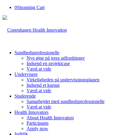
0
Shopping Cart
Sundhedsprofessionelle
Nye øjne på jeres udfordringer
Indsend en projektcase
Værd at vide
Undervisere
Virkeligheden på undervisningsplanen
Indsend et kursus
Værd at vide
Studerende
Samarbejdet med sundhedsprofessionelle
Værd at vide
Health Innovators
About Health Innovators
Participants
Apply now
Indblik