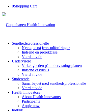
0
Shopping Cart
Sundhedsprofessionelle
Nye øjne på jeres udfordringer
Indsend en projektcase
Værd at vide
Undervisere
Virkeligheden på undervisningsplanen
Indsend et kursus
Værd at vide
Studerende
Samarbejdet med sundhedsprofessionelle
Værd at vide
Health Innovators
About Health Innovators
Participants
Apply now
Indblik