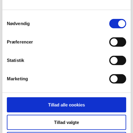
Standard
Custom
Navn
Samtykkevalg
Pris
Nødvendig
Dato
Popularity (sales)
Average rating
Relevance
Præferencer
Tilfældig
Product ID
Statistik
Vis
15 produkter pr. side
15 produkter pr. side
30 produkter pr. side
45 produkter pr. side
Marketing
www.colourbox.dk
Mobiltelefoner i klinisk praksis
Tillad alle cookies
Projektcasen undersøger, hvordan private mobiltelefoner
bruges i klinisk praksis, og hvordan de påvirker samarbejde,
Tillad valgte
fællesskab og arbejdskultur i afdelingen. Fokus er også på
medarbejderes, patienters og pårørendes oplevelser samt